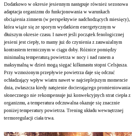
Dodatkowo w okresie jesiennym następuje również sezonowa
adaptacja organizmu do funkcjonowania w warunkach
obciążenia zimnem (w perspektywie nadchodzących miesięcy),
która wiąże się ze sporym wydatkiem energetycznym w
dłuższym okresie czasu. I nawet jeśli początek fenologicznej
jesieni jest ciepły, to mamy już do czynienia z zauważalnym
kontrastem termicznym w ciągu doby. Różnice pomiędzy
minimalną temperaturą powietrza w nocy i nad ranem a
maksymalną w dzień mogą sięgać kilkunastu stopni Celsjusza.
Przy wzmożonym przepływie powietrza daje się odczuć
ochładzający wpływ wiatru nawet w najcieplejszym momencie
dnia, zwłaszcza kiedy natężenie docierającego promieniowania
słonecznego nie rekompensuje już konwekcyjnych strat ciepła z
organizmu, a temperatura odczuwalna okazuje się znacznie
poniżej temperatury powietrza. Trening układu wewnętrznej
termoregulacji ciała trwa.