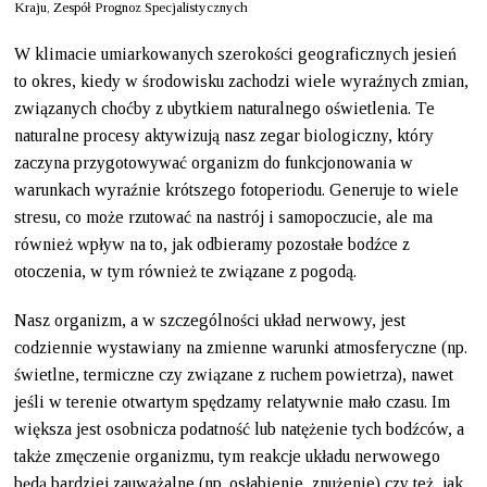
Kraju, Zespół Prognoz Specjalistycznych
W klimacie umiarkowanych szerokości geograficznych jesień
to okres, kiedy w środowisku zachodzi wiele wyraźnych zmian,
związanych choćby z ubytkiem naturalnego oświetlenia. Te
naturalne procesy aktywizują nasz zegar biologiczny, który
zaczyna przygotowywać organizm do funkcjonowania w
warunkach wyraźnie krótszego fotoperiodu. Generuje to wiele
stresu, co może rzutować na nastrój i samopoczucie, ale ma
również wpływ na to, jak odbieramy pozostałe bodźce z
otoczenia, w tym również te związane z pogodą.
Nasz organizm, a w szczególności układ nerwowy, jest
codziennie wystawiany na zmienne warunki atmosferyczne (np.
świetlne, termiczne czy związane z ruchem powietrza), nawet
jeśli w terenie otwartym spędzamy relatywnie mało czasu. Im
większa jest osobnicza podatność lub natężenie tych bodźców, a
także zmęczenie organizmu, tym reakcje układu nerwowego
będą bardziej zauważalne (np. osłabienie, znużenie) czy też, jak