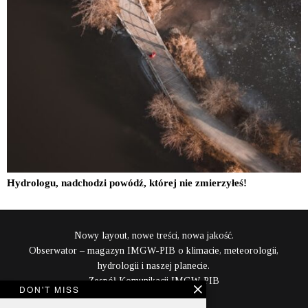
Hydrologu, nadchodzi powódź, której nie zmierzyłeś!
Nowy layout, nowe treści, nowa jakość.
Obserwator – magazyn IMGW-PIB o klimacie, meteorologii,
hydrologii i naszej planecie.
Zespół Komunikacji IMGW-PIB
DON'T MISS
content@imgw.pl