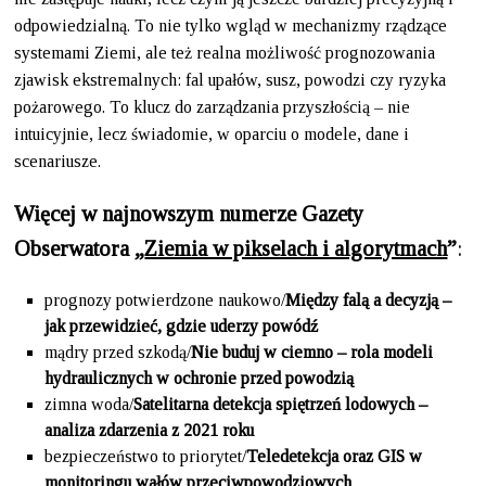
odpowiedzialną. To nie tylko wgląd w mechanizmy rządzące
systemami Ziemi, ale też realna możliwość prognozowania
zjawisk ekstremalnych: fal upałów, susz, powodzi czy ryzyka
pożarowego. To klucz do zarządzania przyszłością – nie
intuicyjnie, lecz świadomie, w oparciu o modele, dane i
scenariusze.
Więcej w najnowszym numerze Gazety
Obserwatora „
Ziemia w pikselach i algorytmach
”
:
prognozy potwierdzone naukowo/
Między falą a decyzją –
jak przewidzieć, gdzie uderzy powódź
mądry przed szkodą/
Nie buduj w ciemno – rola modeli
hydraulicznych w ochronie przed powodzią
zimna woda/
Satelitarna detekcja spiętrzeń lodowych –
analiza zdarzenia z 2021 roku
bezpieczeństwo to priorytet/
Teledetekcja oraz GIS w
monitoringu wałów przeciwpowodziowych