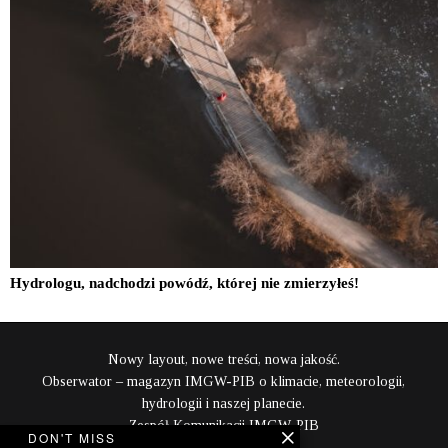
Hydrologu, nadchodzi powódź, której nie zmierzyłeś!
Nowy layout, nowe treści, nowa jakość.
Obserwator – magazyn IMGW-PIB o klimacie, meteorologii,
hydrologii i naszej planecie.
Zespół Komunikacji IMGW-PIB
DON'T MISS
content@imgw.pl