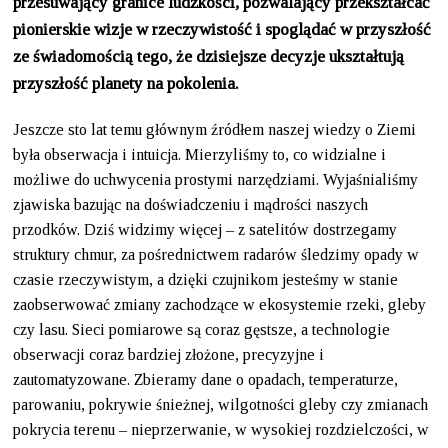
przesuwający granice ludzkości, pozwalający przekształcać
pionierskie wizje w rzeczywistość i spoglądać w przyszłość
ze świadomością tego, że dzisiejsze decyzje ukształtują
przyszłość planety na pokolenia.
Jeszcze sto lat temu głównym źródłem naszej wiedzy o Ziemi
była obserwacja i intuicja. Mierzyliśmy to, co widzialne i
możliwe do uchwycenia prostymi narzędziami. Wyjaśnialiśmy
zjawiska bazując na doświadczeniu i mądrości naszych
przodków. Dziś widzimy więcej – z satelitów dostrzegamy
struktury chmur, za pośrednictwem radarów śledzimy opady w
czasie rzeczywistym, a dzięki czujnikom jesteśmy w stanie
zaobserwować zmiany zachodzące w ekosystemie rzeki, gleby
czy lasu. Sieci pomiarowe są coraz gęstsze, a technologie
obserwacji coraz bardziej złożone, precyzyjne i
zautomatyzowane. Zbieramy dane o opadach, temperaturze,
parowaniu, pokrywie śnieżnej, wilgotności gleby czy zmianach
pokrycia terenu – nieprzerwanie, w wysokiej rozdzielczości, w