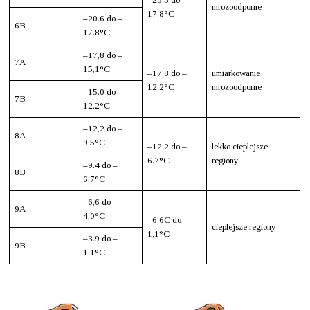
mrozoodporne
17.8°C
–20.6 do –
6B
17.8°C
–17,8 do –
7A
15,1°C
–17.8 do –
umiarkowanie
12.2°C
mrozoodporne
–15.0 do –
7B
12.2°C
–12,2 do –
8A
9,5°C
–12.2 do –
lekko cieplejsze
6.7°C
regiony
–9.4 do –
8B
6.7°C
–6,6 do –
9A
4,0°C
–6,6C do –
cieplejsze regiony
1,1°C
–3.9 do –
9B
1.1°C