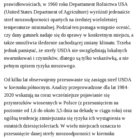
prawidłowościach, w 1960 roku Departament Rolnictwa USA
(United States Department of Agriculture) wyróżnił jedenaście
stref mrozoodporności opartych na średniej wieloletniej
temperaturze minimalnej. Podział ten pomaga wstępnie ocenić,
czy dany gatunek nadaje się do uprawy w konkretnym miejscu, a
także umożliwia śledzenie zachodzącej zmiany klimatu. Trzeba
jednak pamiętać, że strefy USDA nie uwzględniają lokalnych
uwarunkowań i czynników, dlatego są tylko wskazówką, a nie
pełnym opisem ryzyka mrozowego.
Od kilku lat obserwujemy przesuwanie się zasięgu stref USDA
w kierunku północnym. Analizy przeprowadzone dla lat 1984-
2020 wskazują na coraz wcześniejsze pojawianie się
przymrozków wiosennych w Polsce (z przesunięciem na
poziomie od 1,6 do około 3,5 dnia na dekadę w ciągu roku) oraz
ogólną tendencję zmniejszania się ryzyka ich wystąpienia w
ostatnich dziesięcioleciach. W wielu miejscach oznacza to
przesunięcie danej strefy mrozoodporności w kierunku