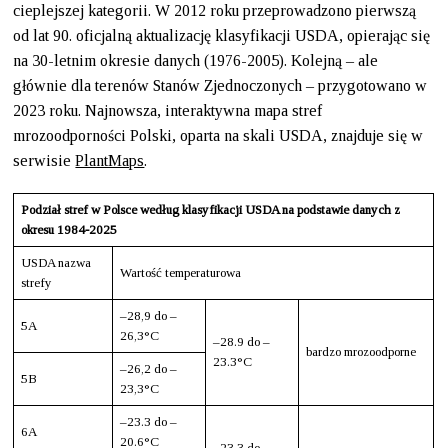
cieplejszej kategorii. W 2012 roku przeprowadzono pierwszą
od lat 90. oficjalną aktualizację klasyfikacji USDA, opierając się
na 30-letnim okresie danych (1976-2005). Kolejną – ale
głównie dla terenów Stanów Zjednoczonych – przygotowano w
2023 roku. Najnowsza, interaktywna mapa stref
mrozoodporności Polski, oparta na skali USDA, znajduje się w
serwisie
PlantMaps
.
Podział stref w Polsce według klasyfikacji USDA na podstawie danych z
okresu 1984-2025
USDA nazwa
Wartość temperaturowa
strefy
–28,9 do –
5A
26,3°C
–28.9 do –
bardzo mrozoodporne
23.3°C
–26,2 do –
5B
23,3°C
–23.3 do –
6A
20.6°C
–23.3 do –