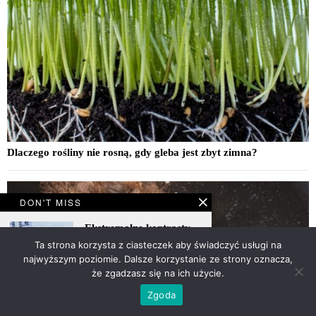
Dlaczego rośliny nie rosną, gdy gleba jest zbyt zimna?
DON'T MISS
Ekstremalne kontrasty
termiczne w pierwszej
Ta strona korzysta z ciasteczek aby świadczyć usługi na
połowie 2026 roku
najwyższym poziomie. Dalsze korzystanie ze strony oznacza,
że zgadzasz się na ich użycie.
Zgoda