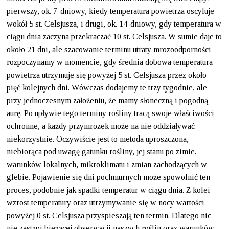
pierwszy, ok. 7-dniowy, kiedy temperatura powietrza oscyluje
wokół 5 st. Celsjusza, i drugi, ok. 14-dniowy, gdy temperatura w
ciągu dnia zaczyna przekraczać 10 st. Celsjusza. W sumie daje to
około 21 dni, ale szacowanie terminu utraty mrozoodporności
rozpoczynamy w momencie, gdy średnia dobowa temperatura
powietrza utrzymuje się powyżej 5 st. Celsjusza przez około
pięć kolejnych dni. Wówczas dodajemy te trzy tygodnie, ale
przy jednoczesnym założeniu, że mamy słoneczną i pogodną
aurę. Po upływie tego terminy rośliny tracą swoje właściwości
ochronne, a każdy przymrozek może na nie oddziaływać
niekorzystnie. Oczywiście jest to metoda uproszczona,
niebiorąca pod uwagę gatunku rośliny, jej stanu po zimie,
warunków lokalnych, mikroklimatu i zmian zachodzących w
glebie. Pojawienie się dni pochmurnych może spowolnić ten
proces, podobnie jak spadki temperatur w ciągu dnia. Z kolei
wzrost temperatury oraz utrzymywanie się w nocy wartości
powyżej 0 st. Celsjusza przyspieszają ten termin. Dlatego nic
nie zastąpi bieżącej obserwacji naszych roślin oraz warunków