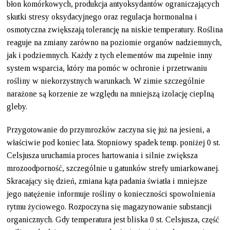
błon komórkowych, produkcja antyoksydantów ograniczających
skutki stresy oksydacyjnego oraz regulacja hormonalna i
osmotyczna zwiększają tolerancję na niskie temperatury. Roślina
reaguje na zmiany zarówno na poziomie organów nadziemnych,
jak i podziemnych. Każdy z tych elementów ma zupełnie inny
system wsparcia, który ma pomóc w ochronie i przetrwaniu
rośliny w niekorzystnych warunkach. W zimie szczególnie
narażone są korzenie ze względu na mniejszą izolację cieplną
gleby.
Przygotowanie do przymrozków zaczyna się już na jesieni, a
właściwie pod koniec lata. Stopniowy spadek temp. poniżej 0 st.
Celsjusza uruchamia proces hartowania i silnie zwiększa
mrozoodporność, szczególnie u gatunków strefy umiarkowanej.
Skracający się dzień, zmiana kąta padania światła i mniejsze
jego natężenie informuje rośliny o konieczności spowolnienia
rytmu życiowego. Rozpoczyna się magazynowanie substancji
organicznych. Gdy temperatura jest bliska 0 st. Celsjusza, część