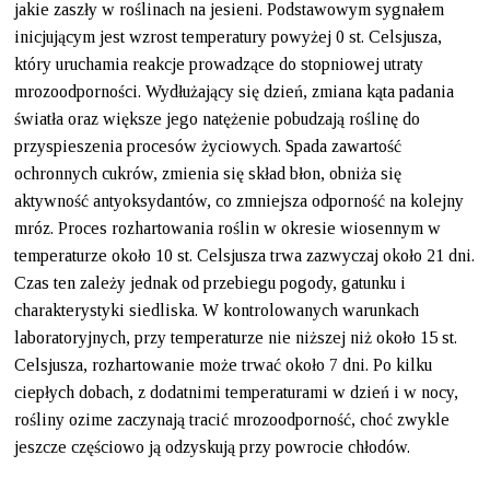
jakie zaszły w roślinach na jesieni. Podstawowym sygnałem
inicjującym jest wzrost temperatury powyżej 0 st. Celsjusza,
który uruchamia reakcje prowadzące do stopniowej utraty
mrozoodporności. Wydłużający się dzień, zmiana kąta padania
światła oraz większe jego natężenie pobudzają roślinę do
przyspieszenia procesów życiowych. Spada zawartość
ochronnych cukrów, zmienia się skład błon, obniża się
aktywność antyoksydantów, co zmniejsza odporność na kolejny
mróz. Proces rozhartowania roślin w okresie wiosennym w
temperaturze około 10 st. Celsjusza trwa zazwyczaj około 21 dni.
Czas ten zależy jednak od przebiegu pogody, gatunku i
charakterystyki siedliska. W kontrolowanych warunkach
laboratoryjnych, przy temperaturze nie niższej niż około 15 st.
Celsjusza, rozhartowanie może trwać około 7 dni. Po kilku
ciepłych dobach, z dodatnimi temperaturami w dzień i w nocy,
rośliny ozime zaczynają tracić mrozoodporność, choć zwykle
jeszcze częściowo ją odzyskują przy powrocie chłodów.