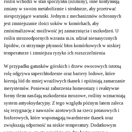
roślin wchodzi w stan spoczynku (oziminy), inne kontynuują
zmiany w swoim metabolizmie i strukturze, aby przetrwać
niesprzyjające warunki. Jednym z mechanizmów ochronnych
jest zmniejszanie ilości soków w komórkach, aby
zminimalizować możliwość jej zamarznięcia i uszkodzeń. U
roślin mrozoodpornych wzrasta m.in. udział nienasyconych
lipidów, co utrzymuje płynność błon komórkowych w niskiej
temperaturze i zmniejsza ryzyko ich rozszczelnienia.
W przypadku gatunków górskich i drzew owocowych istotną
rolę odgrywa superchłodzenie oraz bariery lodowe, które
kierują lód do mniej wrażliwych tkanek i opóźniają zamarzanie
merystemów. Ponieważ zaburzenia homeostazy i reaktywne
formy tlenu nasilają uszkodzenia mrozowe, rośliny wzmacniają
system antyoksydacyjny. Z tego względu późnym latem zaleca
się rezygnację z nawozów azotowych na rzecz potasowych i
fosforowych, które wspomagają twardnienie tkanek oraz
zwiększają odporność na niskie temperatury. Dodatkowym