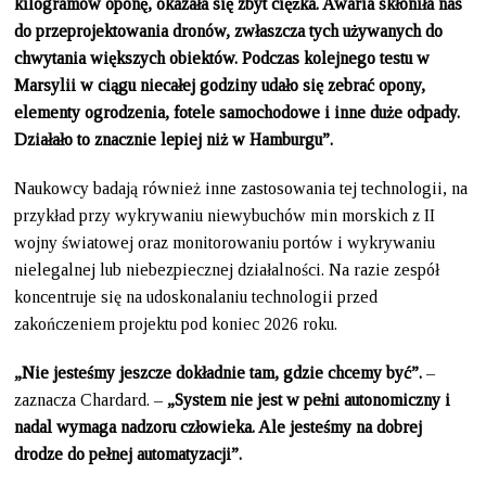
kilogramów oponę, okazała się zbyt ciężka. Awaria skłoniła nas
do przeprojektowania dronów, zwłaszcza tych
używanych do
chwytania większych obiektów. Podczas kolejnego testu w
Marsylii w ciągu niecałej godziny udało się zebrać opony,
elementy ogrodzenia, fotele samochodowe i inne duże odpady.
Działało to znacznie lepiej niż w Hamburgu”.
Naukowcy badają również inne zastosowania tej technologii, na
przykład przy wykrywaniu niewybuchów min morskich z II
wojny światowej oraz monitorowaniu portów i wykrywaniu
nielegalnej lub niebezpiecznej działalności. Na razie zespół
koncentruje się na udoskonalaniu technologii przed
zakończeniem projektu pod koniec 2026 roku.
„Nie jesteśmy jeszcze dokładnie tam, gdzie chcemy być”.
–
zaznacza Chardard. –
„System nie jest w pełni autonomiczny i
nadal wymaga nadzoru człowieka. Ale jesteśmy na dobrej
drodze do pełnej automatyzacji”.