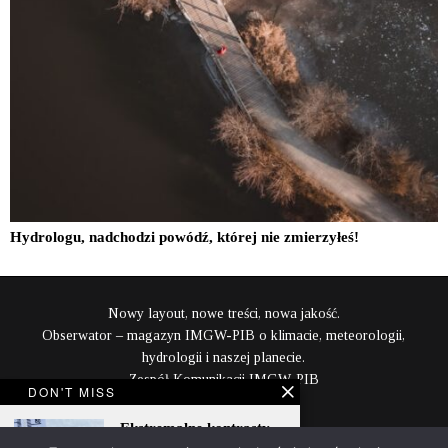
Hydrologu, nadchodzi powódź, której nie zmierzyłeś!
Nowy layout, nowe treści, nowa jakość.
Obserwator – magazyn IMGW-PIB o klimacie, meteorologii,
hydrologii i naszej planecie.
Zespół Komunikacji IMGW-PIB
DON'T MISS
content@imgw.pl
Ekstremalne kontrasty
termiczne w pierwszej