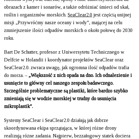
obrazach z kamer i sonarów, a także odróżniać śmieci od skał,
roślin i organizmów morskich.
SeaClear2.0
jest częścią unijnej
misji „Przywróćmy nasze oceany i wody”, mającej na celu
zmniejszenie ilości odpadów morskich o około połowę do 2030
roku.
Bart De Schutter, profesor z Uniwersytetu Technicznego w
Delfcie w Holandii i koordynator projektów SeaClear oraz
SeaClear2.0. zwraca uwagę, jak ogromna ilość odpadów trafia
do morza. –
„Większość z nich opada na dno. Ich odnalezienie i
usunięcie to główny cel naszego zespołu badawczego.
Szczególnie problematyczne są plastiki, które bardzo szybko
zmieniają się w wodzie morskiej w trudny do usunięcia
mikroplastik”.
Systemy SeaClear i SeaClear2.0 działają jak dobrze
skoordynowana ekipa sprzątająca, w której różne drony
realizują różne zadania. Najpierw, bezzałogowy statek dociera