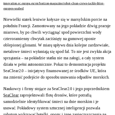
innovation.ec.europa.eu/en/horizon-magazine/robot-clean-crews-tackle-litter-
europes-seabed
Niewielki statek leniwie kołysze się w marsylskim porcie na
południu Francji. Zamontowany na jego pokładzie dźwig pracuje
miarowo, by po chwili wyciągnąć spod powierzchni wody
czteroramienny chwytak zaciśnięty na gumowej oponie
oblepionej glonami. W miarę upływu dnia kolejne zardzewiałe,
metalowe śmieci wyłaniają się spod fal. To nie jest zwykła akcja
sprzątania – na pokładzie statku nie ma załogi, a cały system
działa w pełni autonomicznie. Pokaz to demonstracja projektu
SeaClear2.0 – inicjatywy finansowanej ze środków UE, która
ma zmienić podejście do sposobu usuwania odpadów morskich.
Naukowcy i firmy stojące za SeaClear2.0 i jego poprzednikiem
SeaClear
zaprojektowali flotę dronów, które potrafią
samodzielnie identyfikować śmieci na dnie morskim i je
usuwać. Pokładowy system sztucznej inteligencji pozwala
robotom wykrywać butelki, opony i inne zanieczyszczenia na