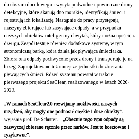
do obszaru docelowego i wysyła podwodne i powietrzne drony
detekcyjne, które skanują dno morskie, identyfikują śmieci i
rejestrują ich lokalizację. Następnie do pracy przystępują
maszyny zbierające lub zasysające odpady, a w przypadku
cięższych obiektów inteligentny chwytak, który można opuścić z
dźwigu. Zespół testuje również dodatkowe systemy, w tym
autonomiczną barkę, która działa jak pływająca śmieciarka.
Zbiera ona odpady pochwycone przez drony i transportuje je na
brzeg. Zaprojektowano też mniejsze jednostki do zbierania
pływających śmieci. Rdzeń systemu powstał w trakcie
pierwszego projektu SeaClear, realizowanego w latach 2020-
2023.
„W ramach SeaClear2.0 rozwijamy możliwości naszych
urządzeń, aby mogły one podnosić ciężkie i duże obiekty”.
–
wyjaśnia prof. De Schutter. –
„Obecnie tego typu odpady są
zazwyczaj zbierane ręcznie przez nurków. Jest to kosztowne i
ryzykowne”.