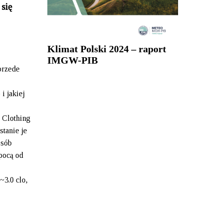
się
Klimat Polski 2024 – raport
IMGW-PIB
przede
i jakiej
 Clothing
stanie je
osób
pocą od
~3.0 clo,