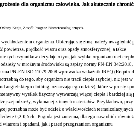
rożenie dla organizmu człowieka. Jak skutecznie chronić 
Osłony Kraju, Zespół Prognoz Biometeorologicznych.
d wychłodzeniem organizmu. Ubierając się zimą, należy uwzględnić 
 powietrza, prędkość wiatru oraz opady atmosferyczne), a także
ie tych czynników decyduje o tym, jak szybko organizm traci ciepło 
ze odzieży w mroźnym środowisku są zapisy normy PN-EN 342:2018,
i norma PN-EN ISO 11079:2008 wprowadza wskaźnik IREQ (Required
otrzebną do tego, aby organizm nie tracił ciepła szybciej, niż jest w 
(od angielskiego clothing, oznaczającego odzież), które w prosty sp
ntensywny wysiłek fizyczny wytwarzają więcej ciepła i bardziej się 
 lżejszej odzieży, wykonanej z innych materiałów. Przykładowo, przy
jącej potrzebna może być odzież o właściwościach termoizolacyjnych 
edwie 0,2-0,5 clo. Pogoda jest zmienna, dlatego nasz ubiór również
d wiatrem i opadami, jak i przed przegrzaniem organizmu.