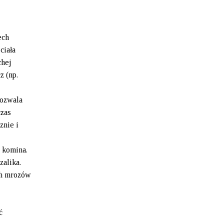
ech
ciała
chej
z (np.
pozwala
czas
znie i
b komina.
zalika.
ych mrozów
ć