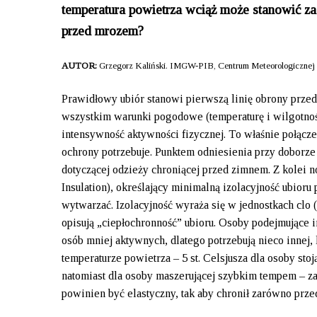
temperatura powietrza wciąż może stanowić zag
przed mrozem?
AUTOR:
Grzegorz Kaliński. IMGW-PIB, Centrum Meteorologicznej 
Prawidłowy ubiór stanowi pierwszą linię obrony prze
wszystkim warunki pogodowe (temperaturę i wilgotność
intensywność aktywności fizycznej. To właśnie połączen
ochrony potrzebuje. Punktem odniesienia przy dobor
dotyczącej odzieży chroniącej przed zimnem. Z kole
Insulation), określający minimalną izolacyjność ubioru p
wytwarzać. Izolacyjność wyraża się w jednostkach clo 
opisują „ciepłochronność” ubioru. Osoby podejmujące i
osób mniej aktywnych, dlatego potrzebują nieco innej,
temperaturze powietrza – 5 st. Celsjusza dla osoby sto
natomiast dla osoby maszerującej szybkim tempem – zal
powinien być elastyczny, tak aby chronił zarówno prze