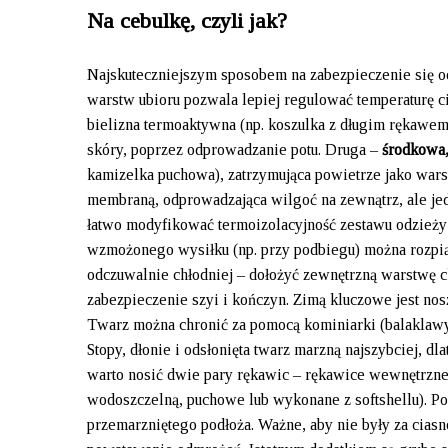
Na cebulkę, czyli jak?
Najskuteczniejszym sposobem na zabezpieczenie się o
warstw ubioru pozwala lepiej regulować temperaturę c
bielizna termoaktywna (np. koszulka z długim rękawem
skóry, poprzez odprowadzanie potu. Druga –
środkowa,
kamizelka puchowa), zatrzymująca powietrze jako wars
membraną, odprowadzająca wilgoć na zewnątrz, ale je
łatwo modyfikować termoizolacyjność zestawu odzieży 
wzmożonego wysiłku (np. przy podbiegu) można rozpiąć 
odczuwalnie chłodniej – dołożyć zewnętrzną warstwę 
zabezpieczenie szyi i kończyn. Zimą kluczowe jest nosz
Twarz można chronić za pomocą kominiarki (balaklawy
Stopy, dłonie i odsłonięta twarz marzną najszybciej, 
warto nosić dwie pary rękawic – rękawice wewnętrzne 
wodoszczelną, puchowe lub wykonane z softshellu). Po
przemarzniętego podłoża. Ważne, aby nie były za ciasn