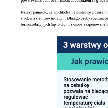
powstawanie odmrożeń. Istotnym dodatkiem są grube s
Należy pamiętać, że wychłodzenie postępuje z czasem i
środowiskiem zewnętrznym. Dlatego osoby spędzające
termoizolacyjnych (np. 3 clo) niż osoby eksponowane na