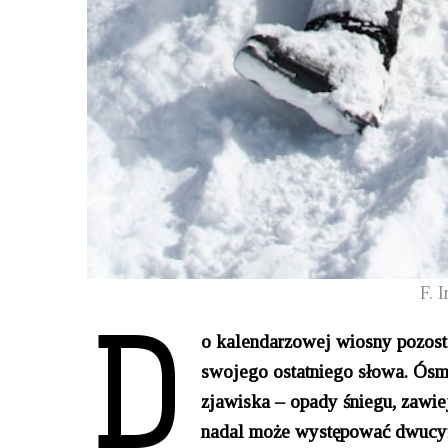
D
F. 
o kalendarzowej wiosny pozosta
swojego ostatniego słowa. Ósm
zjawiska – opady śniegu, zawie
nadal może występować dwucyfr