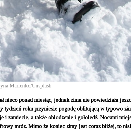
Iryna Marienko/Unsplash.
ł nieco ponad miesiąc, jednak zima nie powiedziała jesz
y tydzień roku przyniesie pogodę obfitującą w typowo z
je i zamiecie, a także oblodzenie i gołoledź. Nocami miej
owy mróz. Mimo że koniec zimy jest coraz bliżej, to nis