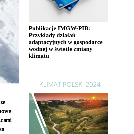
Publikacje IMGW-PIB:
Przykłady działań
adaptacyjnych w gospodarce
wodnej w świetle zmiany
klimatu
cze
imowe
scami
ka