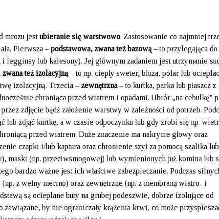
d mrozu jest
ubieranie się
warstwowo
. Zastosowanie co najmniej trz
iała. Pierwsza –
podstawowa, zwana też bazową
– to przylegająca do 
 i legginsy lub kalesony). Jej głównym zadaniem jest utrzymanie su
 zwana też
izolacyjną
– to np. ciepły sweter, bluza, polar lub ocieplac
twę izolacyjną. Trzecia –
zewnętrzna
– to kurtka, parka lub płaszcz z
dnocześnie chroniąca przed wiatrem i opadami. Ubiór „na cebulkę” 
przez zdjęcie bądź założenie warstwy w zależności od potrzeb. Pod
lub zdjąć kurtkę, a w czasie odpoczynku lub gdy zrobi się np. wietr
chroniącą przed wiatrem. Duże znaczenie ma nakrycie głowy oraz
enie czapki i/lub kaptura oraz chronienie szyi za pomocą szalika lu
), maski (np. przeciwsmogowej) lub wymienionych już komina lub s
dlatego bardzo ważne jest ich właściwe zabezpieczanie. Podczas siln
(np. z wełny merino) oraz zewnętrzne (np. z membraną wiatro- i
dstawą są ocieplane buty na grubej podeszwie, dobrze izolujące od
o zawiązane, by nie ograniczały krążenia krwi, co może przyspiesza