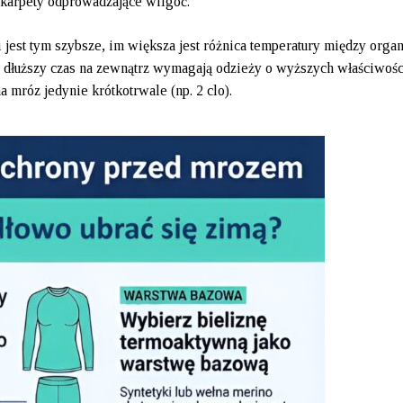
karpety odprowadzające wilgoć.
 jest tym szybsze, im większa jest różnica temperatury między org
 dłuższy czas na zewnątrz wymagają odzieży o wyższych właściwośc
 mróz jedynie krótkotrwale (np. 2 clo).