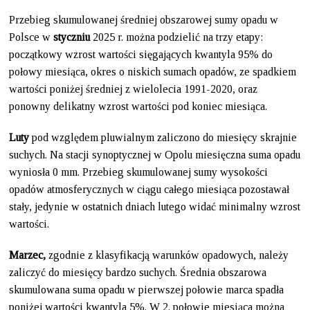
Przebieg skumulowanej średniej obszarowej sumy opadu w
Polsce w
styczniu
2025 r. można podzielić na trzy etapy:
początkowy wzrost wartości sięgających kwantyla 95% do
połowy miesiąca, okres o niskich sumach opadów, ze spadkiem
wartości poniżej średniej z wielolecia 1991-2020, oraz
ponowny delikatny wzrost wartości pod koniec miesiąca.
Luty
pod względem pluwialnym zaliczono do miesięcy skrajnie
suchych. Na stacji synoptycznej w Opolu miesięczna suma opadu
wyniosła 0 mm. Przebieg skumulowanej sumy wysokości
opadów atmosferycznych w ciągu całego miesiąca pozostawał
stały, jedynie w ostatnich dniach lutego widać minimalny wzrost
wartości.
Marzec,
zgodnie z klasyfikacją warunków opadowych, należy
zaliczyć do miesięcy bardzo suchych. Średnia obszarowa
skumulowana suma opadu w pierwszej połowie marca spadła
poniżej wartości kwantyla 5%. W 2. połowie miesiąca można