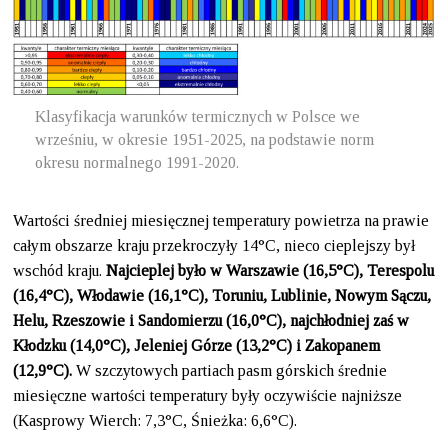
Klasyfikacja warunków termicznych w Polsce we
wrześniu, w okresie 1951-2025, na podstawie norm
okresu normalnego 1991-2020.
Wartości średniej miesięcznej temperatury powietrza na prawie
całym obszarze kraju przekroczyły 14°C, nieco cieplejszy był
wschód kraju.
Najcieplej było w Warszawie (16,5°C), Terespolu
(16,4°C), Włodawie (16,1°C), Toruniu, Lublinie, Nowym Sączu,
Helu, Rzeszowie i Sandomierzu (16,0°C), najchłodniej zaś w
Kłodzku (14,0°C), Jeleniej Górze (13,2°C) i Zakopanem
(12,9°C).
W szczytowych partiach pasm górskich średnie
miesięczne wartości temperatury były oczywiście najniższe
(Kasprowy Wierch: 7,3°C, Śnieżka: 6,6°C).