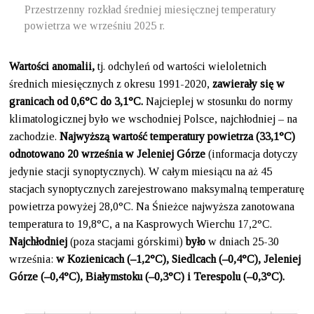
Przestrzenny rozkład średniej miesięcznej temperatury
powietrza we wrześniu 2025 r.
Wartości anomalii,
tj. odchyleń od wartości wieloletnich
średnich miesięcznych z okresu 1991-2020,
zawierały się w
granicach od 0,6°C do 3,1°C.
Najcieplej w stosunku do normy
klimatologicznej było we wschodniej Polsce, najchłodniej – na
zachodzie.
Najwyższą wartość temperatury powietrza (33,1°C)
odnotowano 20 września w Jeleniej Górze
(informacja dotyczy
jedynie stacji synoptycznych). W całym miesiącu na aż 45
stacjach synoptycznych zarejestrowano maksymalną temperaturę
powietrza powyżej 28,0°C. Na Śnieżce najwyższa zanotowana
temperatura to 19,8°C, a na Kasprowych Wierchu 17,2°C.
Najchłodniej
(poza stacjami górskimi)
było
w dniach 25-30
września:
w Kozienicach (–1,2°C), Siedlcach (–0,4°C), Jeleniej
Górze (–0,4°C), Białymstoku (–0,3°C) i Terespolu (–0,3°C).