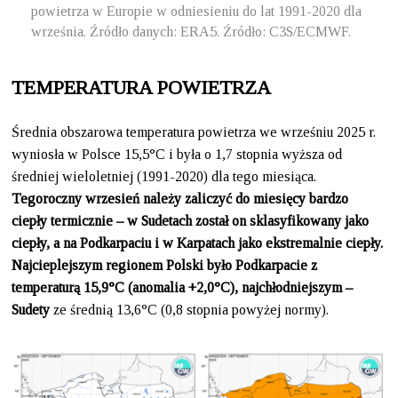
powietrza w Europie w odniesieniu do lat 1991-2020 dla
września. Źródło danych: ERA5. Źródło: C3S/ECMWF.
TEMPERATURA POWIETRZA
Średnia obszarowa temperatura powietrza we wrześniu 2025 r.
wyniosła w Polsce 15,5°C i była o 1,7 stopnia wyższa od
średniej wieloletniej (1991-2020) dla tego miesiąca.
Tegoroczny wrzesień
należy zaliczyć
do miesięcy
bardzo
ciepły
termicznie –
w Sudetach został
on
sklasyfikowany jako
ciepły, a na Podkarpaciu i w Karpatach jako ekstremalnie ciepły.
Najcieplejszym regionem Polski było Podkarpacie z
temperaturą 15,9°C (anomalia +2,0°C), najchłodniejszym –
Sudety
ze średnią 13,6°C (0,8 stopnia powyżej normy).