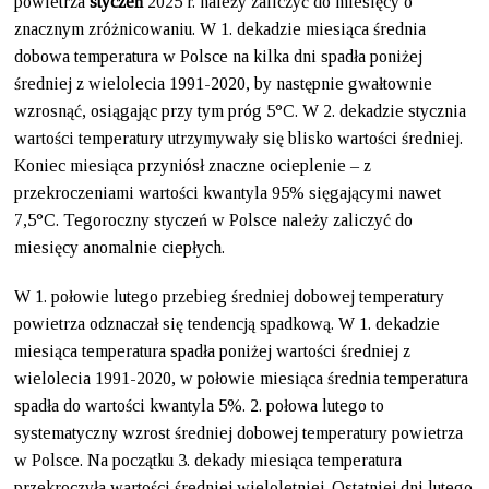
powietrza
styczeń
2025 r. należy zaliczyć do miesięcy o
znacznym zróżnicowaniu. W 1. dekadzie miesiąca średnia
dobowa temperatura w Polsce na kilka dni spadła poniżej
średniej z wielolecia 1991-2020, by następnie gwałtownie
wzrosnąć, osiągając przy tym próg 5°C. W 2. dekadzie stycznia
wartości temperatury utrzymywały się blisko wartości średniej.
Koniec miesiąca przyniósł znaczne ocieplenie – z
przekroczeniami wartości kwantyla 95% sięgającymi nawet
7,5°C. Tegoroczny styczeń w Polsce należy zaliczyć do
miesięcy anomalnie ciepłych.
W 1. połowie lutego przebieg średniej dobowej temperatury
powietrza odznaczał się tendencją spadkową. W 1. dekadzie
miesiąca temperatura spadła poniżej wartości średniej z
wielolecia 1991-2020, w połowie miesiąca średnia temperatura
spadła do wartości kwantyla 5%. 2. połowa lutego to
systematyczny wzrost średniej dobowej temperatury powietrza
w Polsce. Na początku 3. dekady miesiąca temperatura
przekroczyła wartości średniej wieloletniej. Ostatniej dni lutego