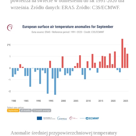
powietrza na świecie w odniesieniu do lat 1991-2020 dla
września. Źródło danych: ERA5. Źródło: C3S/ECMWF.
Anomalie średniej przypowierzchniowej temperatury