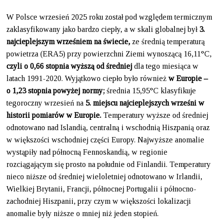
W Polsce wrzesień 2025 roku został pod względem termicznym
zaklasyfikowany jako bardzo ciepły, a w skali globalnej był
3.
najcieplejszym wrześniem na świecie,
ze średnią temperaturą
powietrza (ERA5) przy powierzchni Ziemi wynoszącą 16,11°C,
czyli o 0,66 stopnia wyższą od średniej
dla tego miesiąca w
latach 1991-2020. Wyjątkowo ciepło było również
w Europie –
o 1,23 stopnia powyżej normy;
średnia 15,95°C klasyfikuje
tegoroczny wrzesień na
5. miejscu najcieplejszych wrześni w
historii pomiarów w Europie.
Temperatury wyższe od średniej
odnotowano nad Islandią, centralną i wschodnią Hiszpanią oraz
w większości wschodniej części Europy. Najwyższe anomalie
wystąpiły nad północną Fennoskandią, w regionie
rozciągającym się prosto na południe od Finlandii. Temperatury
nieco niższe od średniej wieloletniej odnotowano w Irlandii,
Wielkiej Brytanii, Francji, północnej Portugalii i północno-
zachodniej Hiszpanii, przy czym w większości lokalizacji
anomalie były niższe o mniej niż jeden stopień.