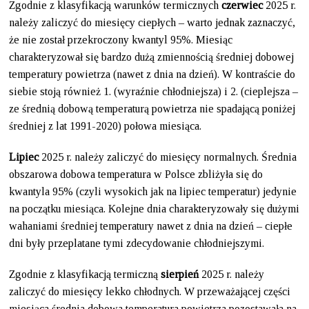
Zgodnie z klasyfikacją warunków termicznych
czerwiec
2025 r.
należy zaliczyć do miesięcy ciepłych – warto jednak zaznaczyć,
że nie został przekroczony kwantyl 95%. Miesiąc
charakteryzował się bardzo dużą zmiennością średniej dobowej
temperatury powietrza (nawet z dnia na dzień). W kontraście do
siebie stoją również 1. (wyraźnie chłodniejsza) i 2. (cieplejsza –
ze średnią dobową temperaturą powietrza nie spadającą poniżej
średniej z lat 1991-2020) połowa miesiąca.
Lipiec
2025 r. należy zaliczyć do miesięcy normalnych. Średnia
obszarowa dobowa temperatura w Polsce zbliżyła się do
kwantyla 95% (czyli wysokich jak na lipiec temperatur) jedynie
na początku miesiąca. Kolejne dnia charakteryzowały się dużymi
wahaniami średniej temperatury nawet z dnia na dzień – ciepłe
dni były przeplatane tymi zdecydowanie chłodniejszymi.
Zgodnie z klasyfikacją termiczną
sierpień
2025 r. należy
zaliczyć do miesięcy lekko chłodnych. W przeważającej części
miesiąca średnia dobowa temperatura powietrza pozostawała na