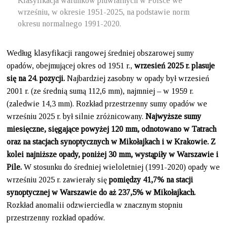
Klasyfikacja warunków pluwialnych w Polsce we
wrześniu, w okresie 1951-2025, na podstawie norm
okresu normalnego 1991-2020.
Według klasyfikacji rangowej średniej obszarowej sumy
opadów, obejmującej okres od 1951 r.,
wrzesień 2025 r. plasuje
się na 24. pozycji.
Najbardziej zasobny w opady był wrzesień
2001 r. (ze średnią sumą 112,6 mm), najmniej – w 1959 r.
(zaledwie 14,3 mm). Rozkład przestrzenny sumy opadów we
wrześniu 2025 r. był silnie zróżnicowany.
Najwyższe sumy
miesięczne, sięgające powyżej 120 mm, odnotowano w Tatrach
oraz na stacjach synoptycznych w Mikołajkach i w Krakowie. Z
kolei najniższe opady, poniżej 30 mm, wystąpiły w Warszawie i
Pile.
W stosunku do średniej wieloletniej (1991-2020) opady we
wrześniu 2025 r. zawierały się
pomiędzy 41,7% na stacji
synoptycznej w Warszawie do aż 237,5% w Mikołajkach.
Rozkład anomalii odzwierciedla w znacznym stopniu
przestrzenny rozkład opadów.