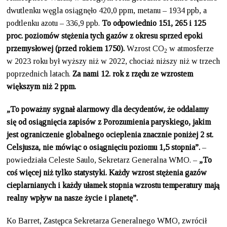
dwutlenku węgla osiągnęło 420,0 ppm, metanu – 1934 ppb, a
podtlenku azotu – 336,9 ppb.
To odpowiednio 151, 265 i 125
proc. poziomów stężenia tych gazów z okresu sprzed epoki
przemysłowej (przed rokiem 1750).
Wzrost CO
w atmosferze
2
w 2023 roku był wyższy niż w 2022, chociaż niższy niż w trzech
poprzednich latach.
Za nami 12. rok z rzędu ze wzrostem
większym niż 2 ppm.
„To poważny sygnał alarmowy dla decydentów, że oddalamy
się od osiągnięcia zapisów z Porozumienia paryskiego, jakim
jest ograniczenie globalnego ocieplenia znacznie poniżej 2 st.
Celsjusza, nie mówiąc o osiągnięciu poziomu 1,5 stopnia”.
–
powiedziała Celeste Saulo, Sekretarz Generalna WMO. –
„To
coś więcej niż tylko statystyki. Każdy wzrost stężenia gazów
cieplarnianych i każdy ułamek stopnia wzrostu temperatury mają
realny wpływ na nasze życie i planetę”.
Ko Barret, Zastępca Sekretarza Generalnego WMO, zwrócił