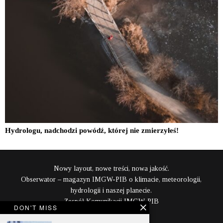
Hydrologu, nadchodzi powódź, której nie zmierzyłeś!
Nowy layout, nowe treści, nowa jakość.
Obserwator – magazyn IMGW-PIB o klimacie, meteorologii,
hydrologii i naszej planecie.
Zespół Komunikacji IMGW-PIB
DON'T MISS
content@imgw.pl