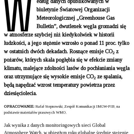
W
edług danych opublikowanych w
biuletynie Światowej Organizacji
Meteorologicznej „Greenhouse Gas
Bulletin”, dwutlenek węgla gromadzi się
w atmosferze szybciej niż kiedykolwiek w historii
ludzkości, a jego stężenie wzrosło o ponad 11 proc. tylko
w ostatnich dwóch dekadach. Rosnące emisje CO
z
2
pożarów, których skala pogłębia się w efekcie zmiany
klimatu, malejące zdolności lasów do pochłaniania węgla
oraz utrzymujące się wysokie emisje CO
ze spalania,
2
będą napędzać wzrost temperatury powietrza przez
dziesięciolecia.
OPRACOWANIE:
Rafał Stepnowski, Zespół Komunikacji IMGW-PIB, na
podstawie materiałów prasowych WMO.
Jak wynika z danych monitoringowych sieci Global
Atmosphere Watch, w ubiegłym roku globalne średnie stężenie