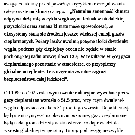
uwagę, że ​​stoimy przed poważnym ryzykiem rozregulowania
całego systemu klimatycznego. –
„Naturalna zmienno
ść klimatu
odgrywa du
żą rol
ę w cyklu w
ęglowym. Jednak w niedalekiej
przysz
ło
ści sama zmiana klimatu mo
że spowodowa
ć,
że
ekosystemy stan
ą si
ę
źr
ód
łem jeszcze większej emisji gaz
ów
cieplarnianych. Po
żary las
ów uwolnią potężne ilości dwutlenku
w
ęgla, podczas gdy cieplejszy ocean nie będzie w stanie
poch
łon
ąć tej nadmiarowej ilości CO
. W rezultacie wi
ęcej gazu
2
cieplarnianego pozosta
nie w atmosferze, co przyspieszy
globalne ocieplenie. Te sprz
ężenia zwrotne zagrozi
bezpieczeństwu całej ludzkości”.
Od 1990 do 2023 roku
wymuszenie radiacyjne wywołane przez
gazy
cieplarniane wzrosło o 51,5 proc.,
przy czym dwutlenek
węgla odpowiada za około 81 proc. tego wzrostu. Dopóki emisje
będą się utrzymywać na obecnym poziomie, gazy cieplarniane
będą nadal gromadzić się w atmosferze, co doprowadzi do
wzrostu globalnej temperatury. Biorąc pod uwagę niezwykle