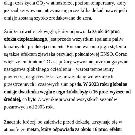
długi czas życia CO
w atmosferze, poziom temperatury, który
2
już zaobserwowano, utrzyma się przez kilka dekad, nawet jeśli
emisje zostaną szybko zredukowane do zera.
Źródłem dwutlenek węgla, który odpowiada
za ok. 64 proc.
efektu cieplarnianego,
jest przede wszystkim spalanie paliw
kopalnych i produkcja cementu. Roczne wahania jego stężenia
są także efektem zjawiska oscylacji południowej ENSO. Coraz
większy emitentem CO
są pożary wywołane przez negatywne
2
następstwa globalnego ocieplenia – wzrost temperatury
powietrza, długotrwałe susze oraz zmiany we wzorcach
przestrzennych i czasowych sum opadu.
W 2023 roku globalne
emisje dwutlenku węgla z tego źródła były o 16 proc. wyższe od
średniej,
co było 7. wynikiem wśród wszystkich sezonów
pożarowych od 2003 roku.
Znacznie krócej, bo zaledwie przed dekadę, utrzymuje się w
atmosferze
metan, który odpowiada za około 16 proc. efektu