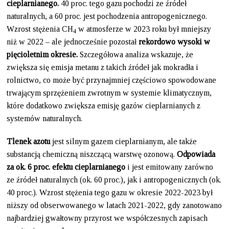
cieplarnianego.
40 proc. tego gazu pochodzi ze źródeł
naturalnych, a 60 proc. jest pochodzenia antropogenicznego.
Wzrost stężenia CH
w atmosferze w 2023 roku był mniejszy
4
niż w 2022 – ale jednocześnie pozostał
rekordowo wysoki w
pięcioletnim okresie.
Szczegółowa analiza wskazuje, że
zwiększa się emisja metanu z takich źródeł jak mokradła i
rolnictwo, co może być przynajmniej częściowo spowodowane
trwającym sprzężeniem zwrotnym w systemie klimatycznym,
które dodatkowo zwiększa emisję gazów cieplarnianych z
systemów naturalnych.
Tlenek azotu
jest silnym gazem cieplarnianym, ale także
substancją chemiczną niszczącą warstwę ozonową.
Odpowiada
za ok. 6 proc. efektu cieplarnianego
i jest emitowany zarówno
ze źródeł naturalnych (ok. 60 proc.), jak i antropogenicznych (ok.
40 proc.). Wzrost stężenia tego gazu w okresie 2022-2023 był
niższy od obserwowanego w latach 2021-2022, gdy zanotowano
najbardziej gwałtowny przyrost we współczesnych zapisach