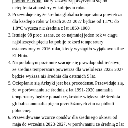
powrót El Niño
, który zazwyczaj przyczynia się do
ocieplenia atmosfery w kolejnym roku.
Przewiduje się, że średnia globalna temperatura powietrza
dla każdego roku w latach 2023-2027 będzie od 1,1°C do
1,8°C wyższa niż średnia z lat 1850-1900.
Istnieje 98 proc. szans, że co najmniej jeden rok w ciągu
najbliższych pięciu lat pobije rekord temperatury
ustanowiony w 2016 roku, kiedy wystąpiło wyjątkowo silne
El Niño.
Na podobnym poziomie szacuje się prawdopodobieństwo,
że średnia temperatura powietrza dla wielolecia 2023-2027
będzie wyższa niż średnia dla ostatnich 5 lat.
Ocieplanie się Arktyki jest bez precedensu. Przewiduje się,
że w porównaniu ze średnią z lat 1991-2020 anomalia
temperatury będzie ponad trzykrotnie większa niż średnia
globalna anomalia pięciu przedłużonych zim na półkuli
północnej.
Przewidywane wzorce opadów dla średniego okresu od
maja do września 2023-2027, w porównaniu ze średnią z lat