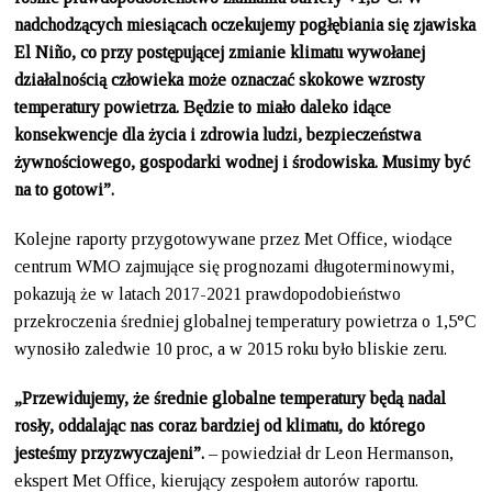
nadchodzących miesiącach oczekujemy pogłębiania się zjawiska
El Niño, co przy postępującej zmianie klimatu wywołanej
działalnością człowieka może oznaczać skokowe wzrosty
temperatury powietrza. Będzie to miało daleko idące
konsekwencje dla życia i zdrowia ludzi, bezpieczeństwa
żywnościowego, gospodarki wodnej i środowiska. Musimy być
na to gotowi”.
Kolejne raporty przygotowywane przez Met Office, wiodące
centrum WMO zajmujące się prognozami długoterminowymi,
pokazują że w latach 2017-2021 prawdopodobieństwo
przekroczenia średniej globalnej temperatury powietrza o 1,5°C
wynosiło zaledwie 10 proc, a w 2015 roku było bliskie zeru.
„Przewidujemy, że średnie globalne temperatury będą nadal
rosły, oddalając nas coraz bardziej od klimatu, do którego
jesteśmy przyzwyczajeni”.
– powiedział dr Leon Hermanson,
ekspert Met Office, kierujący zespołem autorów raportu.