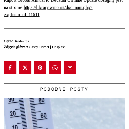
Raport Global Annual to Decadal Climate Update dostępny jest
na stronie
https://library.wmo.int/doc_num.php?
explnum_id=11611
Oprac.
Redakcja.
Zdjęcie główne:
Casey Horner | Unsplash.
PODOBNE POSTY