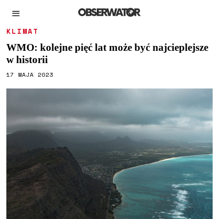
KLIMAT
WMO: kolejne pięć lat może być najcieplejsze
w historii
17 MAJA 2023