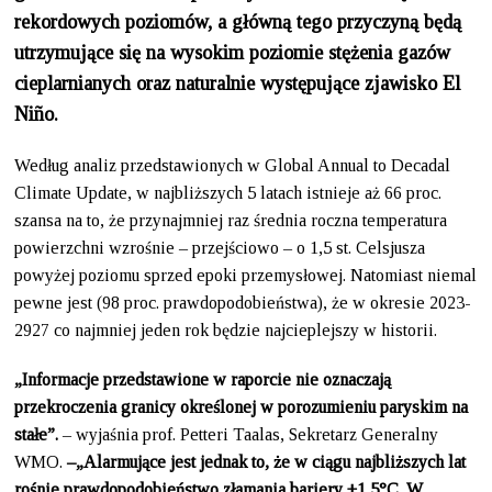
rekordowych poziomów, a główną tego przyczyną będą
utrzymujące się na wysokim poziomie stężenia gazów
cieplarnianych oraz naturalnie występujące zjawisko El
Niño.
Według analiz przedstawionych w Global Annual to Decadal
Climate Update, w najbliższych 5 latach istnieje aż 66 proc.
szansa na to, że przynajmniej raz średnia roczna temperatura
powierzchni wzrośnie – przejściowo – o 1,5 st. Celsjusza
powyżej poziomu sprzed epoki przemysłowej. Natomiast niemal
pewne jest (98 proc. prawdopodobieństwa), że w okresie 2023-
2927 co najmniej jeden rok będzie najcieplejszy w historii.
„Informacje przedstawione w raporcie nie oznaczają
przekroczenia granicy określonej w porozumieniu paryskim na
stałe”.
– wyjaśnia prof. Petteri Taalas, Sekretarz Generalny
WMO.
–„Alarmujące jest jednak to, że w ciągu najbliższych lat
rośnie prawdopodobieństwo złamania bariery +1,5°C. W