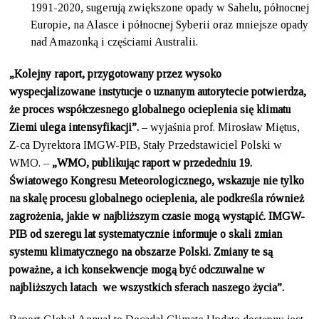
1991-2020, sugerują zwiększone opady w Sahelu, północnej
Europie, na Alasce i północnej Syberii oraz mniejsze opady
nad Amazonką i częściami Australii.
„Kolejny raport, przygotowany przez wysoko
wyspecjalizowane instytucje o uznanym autorytecie
potwierdza,
że proces współczesnego globalnego ocieplenia się klimatu
Ziemi ulega intensyfikacji”.
– wyjaśnia prof. Mirosław Miętus,
Z-ca Dyrektora IMGW-PIB, Stały Przedstawiciel Polski w
WMO. –
„WMO, publikując raport w przededniu 19.
Światowego Kongresu Meteorologicznego, wskazuje nie tylko
na skalę procesu globalnego ocieplenia, ale podkreśla również
zagrożenia, jakie w najbliższym czasie mogą wystąpić. IMGW-
PIB od szeregu lat systematycznie informuje o skali zmian
systemu klimatycznego na obszarze Polski. Zmiany te są
poważne, a ich konsekwencje mogą być odczuwalne w
najbliższych latach we wszystkich sferach naszego życia”.