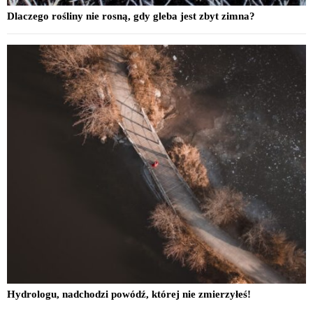
Dlaczego rośliny nie rosną, gdy gleba jest zbyt zimna?
Hydrologu, nadchodzi powódź, której nie zmierzyłeś!