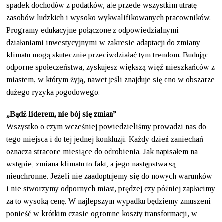
spadek dochodów z podatków, ale przede wszystkim utratę
zasobów ludzkich i wysoko wykwalifikowanych pracowników.
Programy edukacyjne połączone z odpowiedzialnymi
działaniami inwestycyjnymi w zakresie adaptacji do zmiany
klimatu mogą skutecznie przeciwdziałać tym trendom. Budując
odporne społeczeństwa, zyskujesz większą więź mieszkańców z
miastem, w którym żyją, nawet jeśli znajduje się ono w obszarze
dużego ryzyka pogodowego.
„Bądź liderem, nie bój się zmian”
Wszystko o czym wcześniej powiedzieliśmy prowadzi nas do
tego miejsca i do tej jednej konkluzji. Każdy dzień zaniechań
oznacza stracone miesiące do odrobienia. Jak napisałem na
wstępie, zmiana klimatu to fakt, a jego następstwa są
nieuchronne. Jeżeli nie zaadoptujemy się do nowych warunków
i nie stworzymy odpornych miast, prędzej czy później zapłacimy
za to wysoką cenę. W najlepszym wypadku będziemy zmuszeni
ponieść w krótkim czasie ogromne koszty transformacji, w