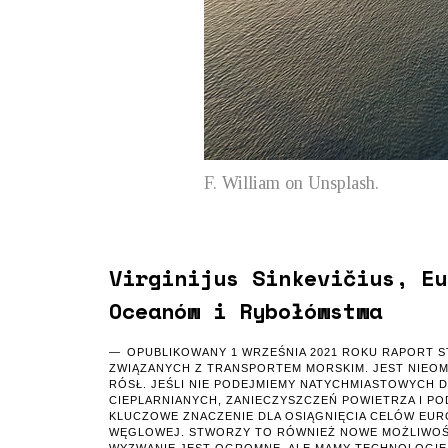
F. William on Unsplash.
Virginijus Sinkevičius, Eu
Oceanów i Rybołówstwa
OPUBLIKOWANY 1 WRZEŚNIA 2021 ROKU RAPORT 
ZWIĄZANYCH Z TRANSPORTEM MORSKIM. JEST NIEOM
RÓSŁ. JEŚLI NIE PODEJMIEMY NATYCHMIASTOWYCH
CIEPLARNIANYCH, ZANIECZYSZCZEŃ POWIETRZA I P
KLUCZOWE ZNACZENIE DLA OSIĄGNIĘCIA CELÓW EUR
WĘGLOWEJ. STWORZY TO RÓWNIEŻ NOWE MOŻLIWOŚ
WYZWANIE JEST OGROMNE, ALE MAMY TECHNOLOGIE, Z