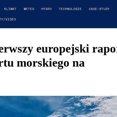
KLIMAT
METEO
HYDRO
TECHNOLOGIE
CASE-STUDY
TY/VIDEO
rwszy europejski rapo
rtu morskiego na