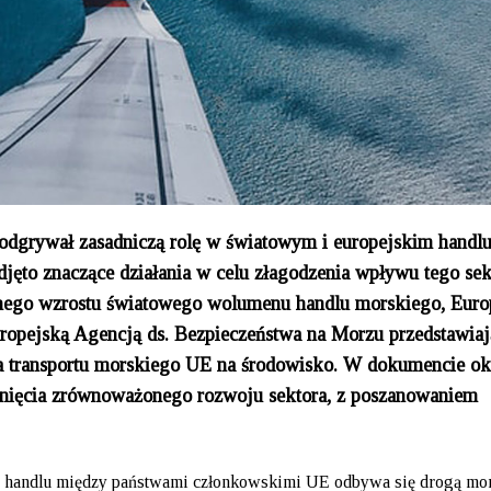
 odgrywał zasadniczą rolę w światowym i europejskim handlu
djęto znaczące działania w celu złagodzenia wpływu tego sek
nego wzrostu światowego wolumenu handlu morskiego, Euro
opejską Agencją ds. Bezpieczeństwa na Morzu przedstawiaj
nia transportu morskiego UE na środowisko. W dokumencie ok
ągnięcia zrównoważonego rozwoju sektora, z poszanowaniem
 handlu między państwami członkowskimi UE odbywa się drogą mor