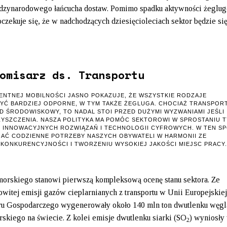
ędzynarodowego łańcucha dostaw. Pomimo spadku aktywności żeglu
zekuje się, że w nadchodzących dziesięcioleciach sektor będzie się
omisarz ds. Transportu
ENTNEJ MOBILNOŚCI JASNO POKAZUJE, ŻE WSZYSTKIE RODZAJE
YĆ BARDZIEJ ODPORNE, W TYM TAKŻE ŻEGLUGA. CHOCIAŻ TRANSPOR
D ŚRODOWISKOWY, TO NADAL STOI PRZED DUŻYMI WYZWANIAMI JEŚLI
ZYSZCZENIA. NASZA POLITYKA MA POMÓC SEKTOROWI W SPROSTANIU 
 INNOWACYJNYCH ROZWIĄZAŃ I TECHNOLOGII CYFROWYCH. W TEN S
JAĆ CODZIENNE POTRZEBY NASZYCH OBYWATELI W HARMONII ZE
KONKURENCYJNOŚCI I TWORZENIU WYSOKIEJ JAKOŚCI MIEJSC PRACY.
 morskiego stanowi pierwszą kompleksową ocenę stanu sektora. Ze
kowitej emisji gazów cieplarnianych z transportu w Unii Europejskie
zaru Gospodarczego wygenerowały około 140 mln ton dwutlenku węg
rskiego na świecie. Z kolei emisje dwutlenku siarki (SO
) wyniosły 
2