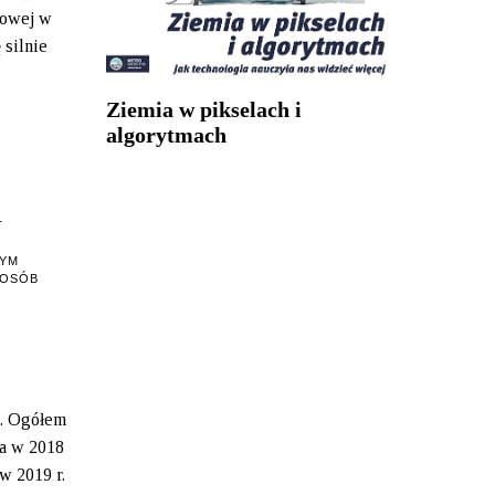
gowej w
 silnie
Ziemia w pikselach i
algorytmach
T
TYM
POSÓB
j. Ogółem
la w 2018
w 2019 r.