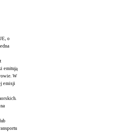
UE, o
jedna
t
i emitują
drowie. W
j emisji
orskich.
 na
lub
ransportu