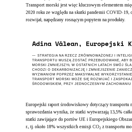
Transport morski jest więc kluczowym elementem mi
2020 roku ze względu na skutki pandemii COVID-19, oc
rozwijał, napędzany rosnącym popytem na produkty.
Adina Vălean, Europejski K
STRATEGIA NA RZECZ ZRÓWNOWAŻONEJ I INTELIG
TRANSPORTU MUSZĄ ZOSTAĆ PRZEBUDOWANE, ABY B
MORSKI ZMNIEJSZYŁ W OSTATNICH LATACH SWÓJ ŚLA
CHODZI O DEKARBONIZACJĘ I ZMNIEJSZENIE ZANIEC
WYZWANIOM POPRZEZ MAKSYMALNE WYKORZYSTANIE
TRANSPORT MORSKI MOŻE SIĘ ROZWIJAĆ I ZASPOKA
ŚRODOWISKIEM, PRZY JEDNOCZESNYM ZACHOWANIU 
Europejski raport środowiskowy dotyczący transportu
sprawozdania wynika, że ​​statki wytwarzają 13,5% cał
statki zawijające do portów UE i Europejskiego Obs
r., tj. około 18% wszystkich emisji CO
z transportu mo
2