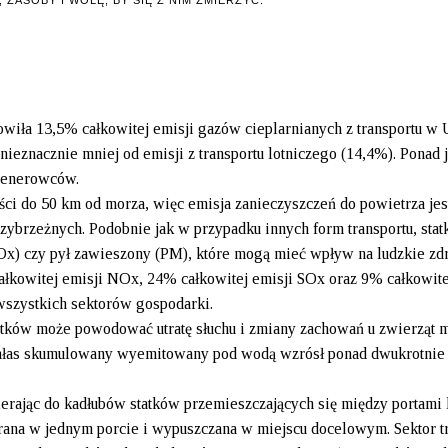
nowiła 13,5% całkowitej emisji gazów cieplarnianych z transportu w 
nieznacznie mniej od emisji z transportu lotniczego (14,4%). Ponad 
ntenerowców.
ści do 50 km od morza, więc emisja zanieczyszczeń do powietrza jes
brzeżnych. Podobnie jak w przypadku innych form transportu, statk
u (NOx) czy pył zawieszony (PM), które mogą mieć wpływ na ludzkie z
całkowitej emisji NOx, 24% całkowitej emisji SOx oraz 9% całkowite
wszystkich sektorów gospodarki.
atków może powodować utratę słuchu i zmiany zachowań u zwierząt m
 hałas skumulowany wyemitowany pod wodą wzrósł ponad dwukrotnie
erając do kadłubów statków przemieszczających się między portami 
bierana w jednym porcie i wypuszczana w miejscu docelowym. Sektor t