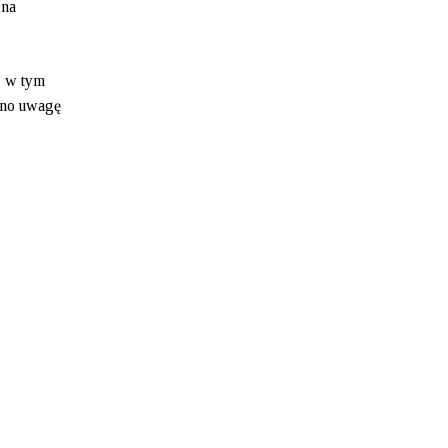
 na
, w tym
ono uwagę