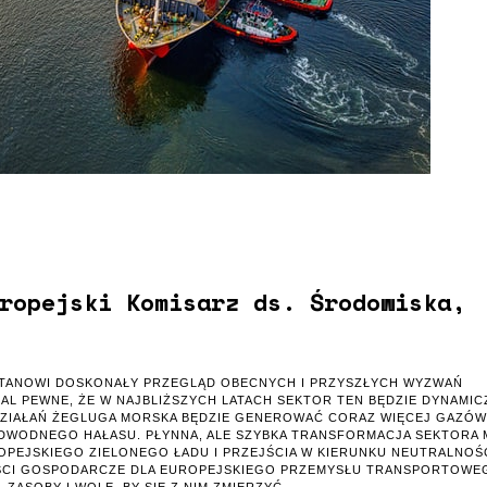
ropejski Komisarz ds. Środowiska,
STANOWI DOSKONAŁY PRZEGLĄD OBECNYCH I PRZYSZŁYCH WYZWAŃ
AL PEWNE, ŻE W NAJBLIŻSZYCH LATACH SEKTOR TEN BĘDZIE DYNAMIC
 DZIAŁAŃ ŻEGLUGA MORSKA BĘDZIE GENEROWAĆ CORAZ WIĘCEJ GAZÓW
ODWODNEGO HAŁASU. PŁYNNA, ALE SZYBKA TRANSFORMACJA SEKTORA 
OPEJSKIEGO ZIELONEGO ŁADU I PRZEJŚCIA W KIERUNKU NEUTRALNOŚ
CI GOSPODARCZE DLA EUROPEJSKIEGO PRZEMYSŁU TRANSPORTOWE
ASOBY I WOLĘ, BY SIĘ Z NIM ZMIERZYĆ.