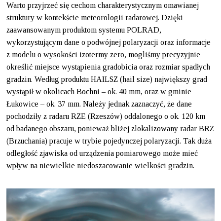
Warto przyjrzeć się cechom charakterystycznym omawianej
struktury w kontekście meteorologii radarowej. Dzięki
zaawansowanym produktom systemu POLRAD,
wykorzystującym dane o podwójnej polaryzacji oraz informacje
z modelu o wysokości izotermy zero, mogliśmy precyzyjnie
określić miejsce wystąpienia gradobicia oraz rozmiar spadłych
gradzin. Według produktu HAILSZ (hail size) największy grad
wystąpił w okolicach Bochni – ok. 40 mm, oraz w gminie
Łukowice – ok. 37 mm. Należy jednak zaznaczyć, że dane
pochodziły z radaru RZE (Rzeszów) oddalonego o ok. 120 km
od badanego obszaru, ponieważ bliżej zlokalizowany radar BRZ
(Brzuchania) pracuje w trybie pojedynczej polaryzacji. Tak duża
odległość zjawiska od urządzenia pomiarowego może mieć
wpływ na niewielkie niedoszacowanie wielkości gradzin.