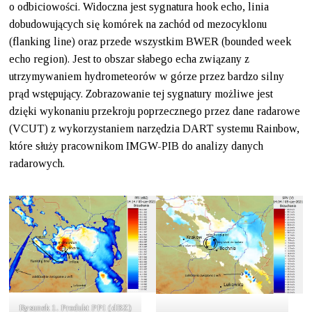
o odbiciowości. Widoczna jest sygnatura hook echo, linia
dobudowujących się komórek na zachód od mezocyklonu
(flanking line) oraz przede wszystkim BWER (bounded week
echo region). Jest to obszar słabego echa związany z
utrzymywaniem hydrometeorów w górze przez bardzo silny
prąd wstępujący. Zobrazowanie tej sygnatury możliwe jest
dzięki wykonaniu przekroju poprzecznego przez dane radarowe
(VCUT) z wykorzystaniem narzędzia DART systemu Rainbow,
które służy pracownikom IMGW-PIB do analizy danych
radarowych.
Rysunek 1. Produkt PPI (dBZ)