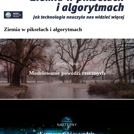
Ziemia w pikselach i algorytmach
POPRZEDNI
Modelowanie powodzi rzecznych
NASTĘPNY
Farmaceutyki w wodzie