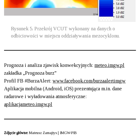
Rysunek 5. Przekrój VCUT wykonany na danych o
odbiciowości w miejscu oddziaływania mezocyklonu.
Prognoza i analiza zjawisk konwekcyjnych:
meteo.imgw.pl
zakładka „Prognoza burz”
Profil FB #BurzaAlert:
www.facebook.com/burzaalertimgw
Aplikacja mobilna (Android, iOS) prezentująca m.in. dane
radarowe i wyładowania atmosferyczne:
aplikacjameteo.imgw.pl
Zdjęcie główne:
Mateusz Zamajtys | IMGW-PIB