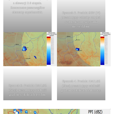
z elewacji 2.0 stopnia.
Zaznaczone poszczególne
elementy superkomórki.
Rysunek 2. Produkt SRV (V)
prezentujący velocity coupled
w obrębie oddziaływania
mezocyklonu.
Rysunek 4. Produkt HAILSZ
Rysunek 3. Produkt HAILSZ
(Size) prezentujący wielkość
(Size) prezentujący wielkość
gradzin w okolicach Łukowicy.
gradzin w okolicach Bochni.