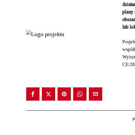
działa
plany
obszar
lub lo
Proje
współ
Wyższ
CE/20