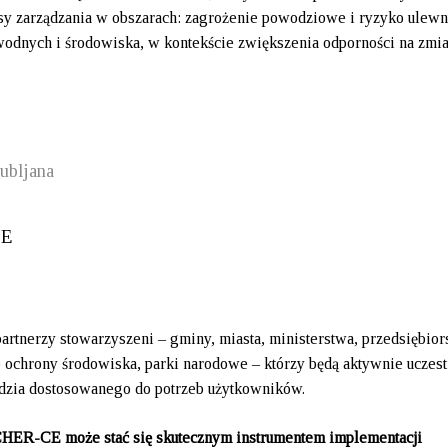
sy zarządzania w obszarach: zagrożenie powodziowe i ryzyko ulew
wodnych i środowiska, w kontekście zwiększenia odporności na zmi
jubljana
nerzy stowarzyszeni – gminy, miasta, ministerstwa, przedsiębior
je ochrony środowiska, parki narodowe – którzy będą aktywnie uczes
ędzia dostosowanego do potrzeb użytkowników.
ER-CE może stać się skutecznym instrumentem implementacji