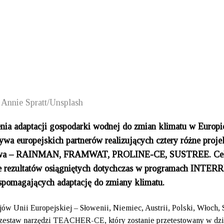
. Annie Spratt/Unsplash
zenia adaptacji gospodarki wodnej do zmian klimatu w Europi
ywa europejskich partnerów realizujących cztery różne proje
kowa – RAINMAN, FRAMWAT, PROLINE-CE, SUSTREE. Ce
rezultatów osiągniętych dotychczas w programach INTER
wspomagających adaptację do zmiany klimatu.
ów Unii Europejskiej – Słowenii, Niemiec, Austrii, Polski, Włoch, 
y zestaw narzędzi TEACHER-CE, który zostanie przetestowany w dz