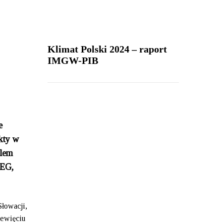
Klimat Polski 2024 – raport
IMGW-PIB
e
kty w
lem
REG,
Słowacji,
iewięciu