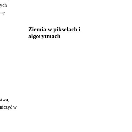
nych
anę
Ziemia w pikselach i
algorytmach
stwa,
tniczyć w