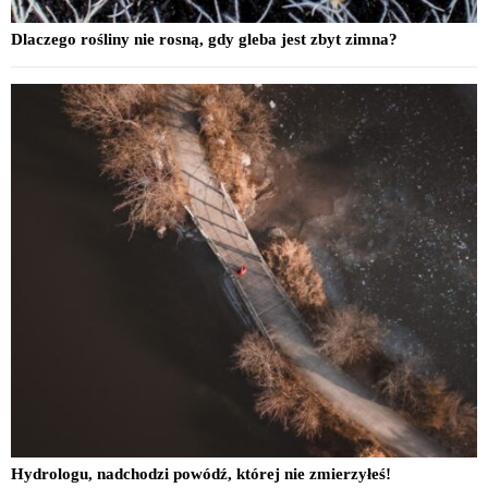
Dlaczego rośliny nie rosną, gdy gleba jest zbyt zimna?
Hydrologu, nadchodzi powódź, której nie zmierzyłeś!