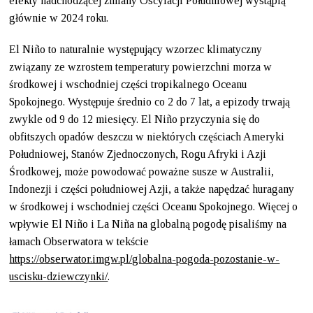
efekty nadchodzącej zmiany Oscylacji Południowej wystąpią
głównie w 2024 roku.
El Niño to naturalnie występujący wzorzec klimatyczny
związany ze wzrostem temperatury powierzchni morza w
środkowej i wschodniej części tropikalnego Oceanu
Spokojnego. Występuje średnio co 2 do 7 lat, a epizody trwają
zwykle od 9 do 12 miesięcy. El Niño przyczynia się do
obfitszych opadów deszczu w niektórych częściach Ameryki
Południowej, Stanów Zjednoczonych, Rogu Afryki i Azji
Środkowej, może powodować poważne susze w Australii,
Indonezji i części południowej Azji, a także napędzać huragany
w środkowej i wschodniej części Oceanu Spokojnego. Więcej o
wpływie El Niño i La Niña na globalną pogodę pisaliśmy na
łamach Obserwatora w tekście
https://obserwator.imgw.pl/globalna-pogoda-pozostanie-w-
uscisku-dziewczynki/
.