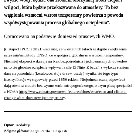
wilgoci, która będzie przekazywana do atmosfery. To bez
wątpienia wzmocni wzrost temperatury powietrza z powodu
współwystępowania procesu globalnego ocieplenia”.
Opracowano na podstawie doniesień prasowych WMO.
[i]
Raport IPCC z 2021 wskazuje, że w ostatnich latach nastąpiło zwiększenie
natężenia/amplitudy ENSO, co współgra z globalnym wzrostem temperatury.
Niemniej eksperci wskazują na brak bezpośrednich i jednoznacznych dowodów
na to, że globalne ocieplenie wpływa na siłę El Niño. Z badań z wykorzystaniem
danych pośrednich (koralowce, słoje drzew, osady) wynika, że tego typu
intensyfikacje występowały przed 1850 rokiem. Niejednoznaczną odpowiedź
dają również modele bez wymuszenia antropogenicznego, o czym piszą specjaliści
z NOAA
https://www.climate.gov/news-features/blogs/enso/enso-and-climate-
change-what-does-new-ipcc-report-say
.
Oprac.
Redakcja.
Zdjęcie główne:
Angel Pardo | Unsplash.