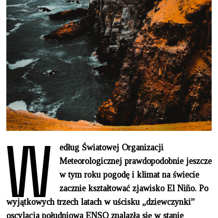
W
edług Światowej Organizacji
Meteorologicznej prawdopodobnie jeszcze
w tym roku pogodę i klimat na świecie
zacznie kształtować zjawisko El Niño. Po
wyjątkowych trzech latach w uścisku „dziewczynki”
oscylacja południowa ENSO znalazła się w stanie