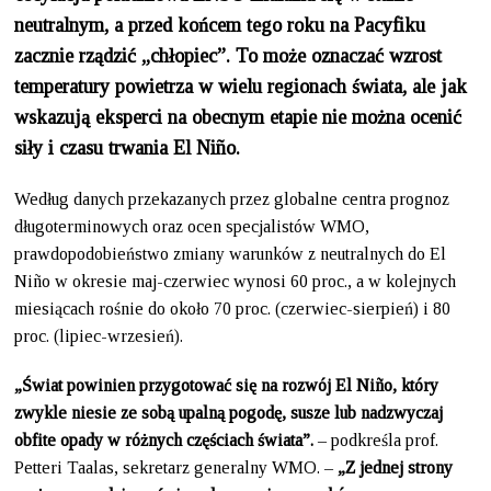
neutralnym, a przed końcem tego roku na Pacyfiku
zacznie rządzić „chłopiec”. To może oznaczać wzrost
temperatury powietrza w wielu regionach świata, ale jak
wskazują eksperci na obecnym etapie nie można ocenić
siły i czasu trwania El Niño.
Według danych przekazanych przez globalne centra prognoz
długoterminowych oraz ocen specjalistów WMO,
prawdopodobieństwo zmiany warunków z neutralnych do El
Niño w okresie maj-czerwiec wynosi 60 proc., a w kolejnych
miesiącach rośnie do około 70 proc. (czerwiec-sierpień) i 80
proc. (lipiec-wrzesień).
„Świat powinien przygotować się na rozwój El Niño, który
zwykle niesie ze sobą upalną pogodę, susze lub nadzwyczaj
obfite opady w różnych częściach świata”.
– podkreśla prof.
Petteri Taalas, sekretarz generalny WMO. –
„Z jednej strony