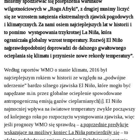
możemy spodziewać się polepszenia warunków
wilgotnościowych w „Rogu Afryki”, z drugiej musimy liczyć
się ze wzrostem natężenia ekstremalnych zjawisk pogodowych
i klimatycznych. Za nami osiem najcieplejszych lat w historii i
to pomimo występowania trzykrotnej La Niña, która
ograniczała globalny wzrost temperatury. Rozwój El Niño
najprawdopodobniej doprowadzi do dalszego gwałtownego
ocieplania się klimatu i przyniesie nowe rekordy temperatury”.
Według raportów WMO o stanie klimatu, 2016 był
najcieplejszym rokiem w historii ze względu na „podwójne
uderzenie” bardzo silnego zjawiska El Niño, które mogło być
napędzane m.in. przez globalne ocieplenie spowodowane
antropogeniczną emisją gazów cieplarnianych
[i]
. El Niño
najmocniej wpływa na światowe temperatury zwykle począwszy
od kolejnego roku po rozpoczęciu występowania zjawiska, więc
jeśli prognozy WMO się sprawdzą –
a poprzednie predykcje
wskazujące na możliwy koniec La Niña potwierdziły się
– to