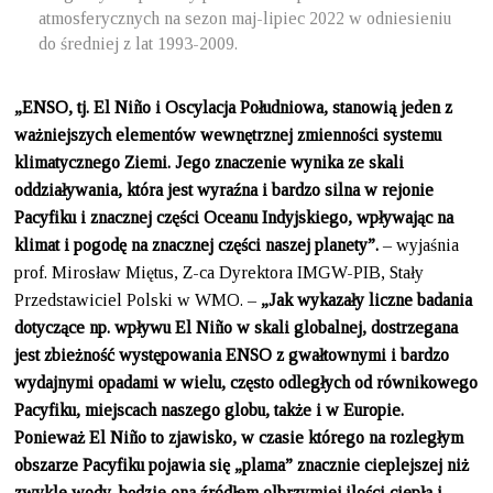
atmosferycznych na sezon maj-lipiec 2022 w odniesieniu
do średniej z lat 1993-2009.
„ENSO, tj. El
Niño
i Oscylacja Południowa, stanowią jeden z
ważniejszych elementów wewnętrznej zmienności systemu
klimatycznego Ziemi. Jego znaczenie wynika ze skali
oddziaływania, która jest wyraźna i bardzo silna w rejonie
Pacyfiku i znacznej części Oceanu Indyjskiego, wpływając na
klimat i pogodę na znacznej części naszej planety”.
– wyjaśnia
prof. Mirosław Miętus, Z-ca Dyrektora IMGW-PIB, Stały
Przedstawiciel Polski w WMO. –
„Jak wykazały liczne badania
dotyczące np. wpływu El
Niño
w skali globalnej, dostrzegana
jest zbieżność występowania ENSO z gwałtownymi i bardzo
wydajnymi opadami w wielu, często odległych od równikowego
Pacyfiku, miejscach naszego globu, także i w Europie.
Ponieważ El
Niño
to zjawisko, w czasie którego na rozległym
obszarze Pacyfiku pojawia się „plama” znacznie cieplejszej niż
zwykle wody, będzie ona źródłem olbrzymiej ilości ciepła i