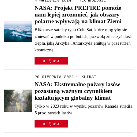
4 WRZEŚNIA 2024
TECHNOLOGIE
NASA: Projekt PREFIRE pomoże
nam lepiej zrozumieć, jak obszary
polarne wpływają na klimat Ziemi
Bliźniacze satelity typu CubeSat, które mogłyby się
zmieścić w pudełku po butach, pozwolą zmierzyć ilość
ciepła, jaką Arktyka i Antarktyda emitują w przestrzeń
kosmiczną.
WIĘCEJ
29 SIERPNIA 2024
KLIMAT
NASA: Ekstremalne pożary lasów
pozostaną ważnym czynnikiem
kształtującym globalny klimat
Tylko w 2023 roku w wyniku pożarów Kanada straciła
5 proc. swoich lasów.
WIĘCEJ