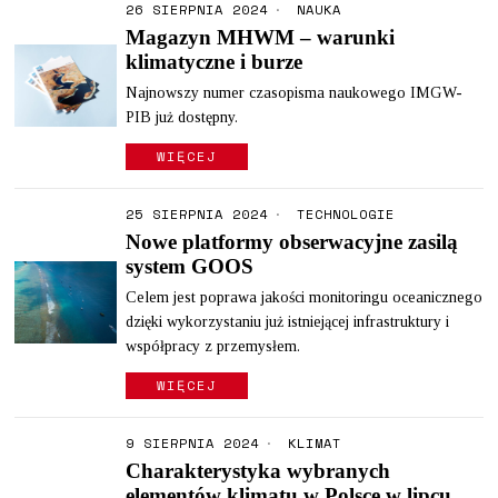
26 SIERPNIA 2024
NAUKA
Magazyn MHWM – warunki
klimatyczne i burze
Najnowszy numer czasopisma naukowego IMGW-
PIB już dostępny.
WIĘCEJ
25 SIERPNIA 2024
TECHNOLOGIE
Nowe platformy obserwacyjne zasilą
system GOOS
Celem jest poprawa jakości monitoringu oceanicznego
dzięki wykorzystaniu już istniejącej infrastruktury i
współpracy z przemysłem.
WIĘCEJ
9 SIERPNIA 2024
KLIMAT
Charakterystyka wybranych
elementów klimatu w Polsce w lipcu