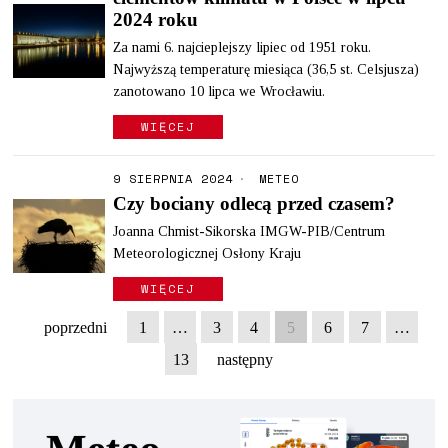
2024 roku
Za nami 6. najcieplejszy lipiec od 1951 roku.
Najwyższą temperaturę miesiąca (36,5 st. Celsjusza)
zanotowano 10 lipca we Wrocławiu.
WIĘCEJ
9 SIERPNIA 2024
METEO
Czy bociany odlecą przed czasem?
Joanna Chmist-Sikorska IMGW-PIB/Centrum
Meteorologicznej Osłony Kraju
WIĘCEJ
poprzedni
1
…
3
4
5
6
7
…
13
następny