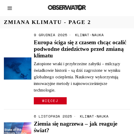
ZMIANA KLIMATU
- PAGE 2
9 GRUDNIA 2025
KLIMAT
·
NAUKA
Europa ściga się z czasem chcąc ocalić
podwodne dziedzictwo przed zmianą
klimatu
Zatopione wraki i przybrzeżne zabytki – milczący
świadkowie historii – są dziś zagrożone w wyniku
globalnego ocieplenia. Naukowcy wykorzystują
innowacyjne metody i najnowocześniejsze
technologie,
WIĘCEJ
6 LISTOPADA 2025
KLIMAT
·
NAUKA
Ziemia się nagrzewa – jak reaguje
świat?