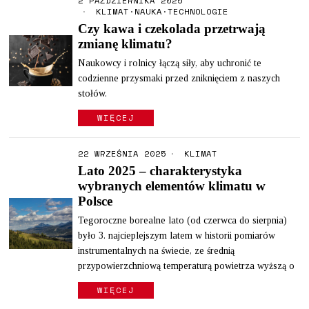
2 PAŹDZIERNIKA 2025
KLIMAT
·
NAUKA
·
TECHNOLOGIE
Czy kawa i czekolada przetrwają
zmianę klimatu?
Naukowcy i rolnicy łączą siły, aby uchronić te
codzienne przysmaki przed zniknięciem z naszych
stołów.
WIĘCEJ
22 WRZEŚNIA 2025
KLIMAT
Lato 2025 – charakterystyka
wybranych elementów klimatu w
Polsce
Tegoroczne borealne lato (od czerwca do sierpnia)
było 3. najcieplejszym latem w historii pomiarów
instrumentalnych na świecie, ze średnią
przypowierzchniową temperaturą powietrza wyższą o
WIĘCEJ