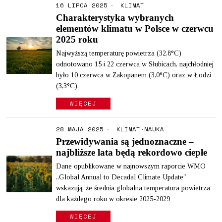
16 LIPCA 2025
KLIMAT
Charakterystyka wybranych
elementów klimatu w Polsce w czerwcu
2025 roku
Najwyższą temperaturę powietrza (32,8°C)
odnotowano 15 i 22 czerwca w Słubicach, najchłodniej
było 10 czerwca w Zakopanem (3,0°C) oraz w Łodzi
(3,3°C).
WIĘCEJ
28 MAJA 2025
KLIMAT
·
NAUKA
Przewidywania są jednoznaczne –
najbliższe lata będą rekordowo ciepłe
Dane opublikowane w najnowszym raporcie WMO
„Global Annual to Decadal Climate Update”
wskazują, że średnia globalna temperatura powietrza
dla każdego roku w okresie 2025-2029
WIĘCEJ