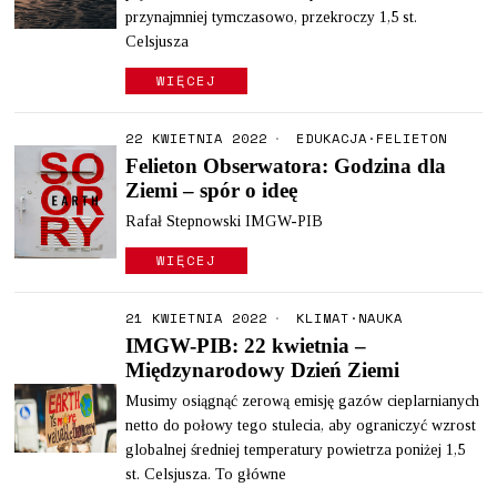
przynajmniej tymczasowo, przekroczy 1,5 st.
Celsjusza
WIĘCEJ
22 KWIETNIA 2022
EDUKACJA
·
FELIETON
Felieton Obserwatora: Godzina dla
Ziemi – spór o ideę
Rafał Stepnowski IMGW-PIB
WIĘCEJ
21 KWIETNIA 2022
KLIMAT
·
NAUKA
IMGW-PIB: 22 kwietnia –
Międzynarodowy Dzień Ziemi
Musimy osiągnąć zerową emisję gazów cieplarnianych
netto do połowy tego stulecia, aby ograniczyć wzrost
globalnej średniej temperatury powietrza poniżej 1,5
st. Celsjusza. To główne