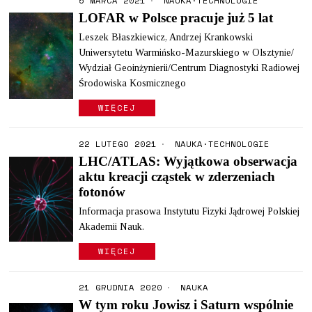
5 MARCA 2021
NAUKA
·
TECHNOLOGIE
LOFAR w Polsce pracuje już 5 lat
Leszek Błaszkiewicz, Andrzej Krankowski
Uniwersytetu Warmińsko-Mazurskiego w Olsztynie/
Wydział Geoinżynierii/Centrum Diagnostyki Radiowej
Środowiska Kosmicznego
WIĘCEJ
22 LUTEGO 2021
NAUKA
·
TECHNOLOGIE
LHC/ATLAS: Wyjątkowa obserwacja
aktu kreacji cząstek w zderzeniach
fotonów
Informacja prasowa Instytutu Fizyki Jądrowej Polskiej
Akademii Nauk.
WIĘCEJ
21 GRUDNIA 2020
NAUKA
W tym roku Jowisz i Saturn wspólnie