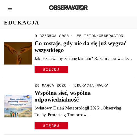
EDUKACJA
9 CZERWCA 2026
FELIETON
·
OBSERWATOR
Co zostaje, gdy nie da się już wygrać
wszystkiego
Jak przetrwamy zmianę klimatu? Razem albo wcale…
WIĘCEJ
23 MARCA 2026
EDUKACJA
·
NAUKA
Wspólna sieć, wspólna
odpowiedzialność
Światowy Dzień Meteorologii 2026: „Observing
Today, Protecting Tomorrow”.
WIĘCEJ