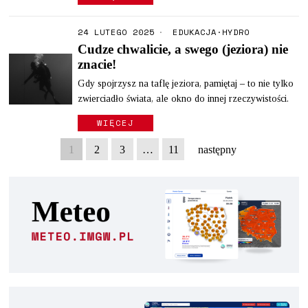
24 LUTEGO 2025
EDUKACJA
·
HYDRO
Cudze chwalicie, a swego (jeziora) nie
znacie!
Gdy spojrzysz na taflę jeziora, pamiętaj – to nie tylko
zwierciadło świata, ale okno do innej rzeczywistości.
WIĘCEJ
1
2
3
…
11
następny