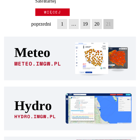
Satelitarnej
WIĘCEJ
poprzedni
1
…
19
20
21