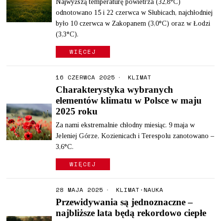
Najwyższą temperaturę powietrza (32,8°C)
odnotowano 15 i 22 czerwca w Słubicach, najchłodniej
było 10 czerwca w Zakopanem (3,0°C) oraz w Łodzi
(3,3°C).
WIĘCEJ
16 CZERWCA 2025
KLIMAT
Charakterystyka wybranych
elementów klimatu w Polsce w maju
2025 roku
Za nami ekstremalnie chłodny miesiąc. 9 maja w
Jeleniej Górze, Kozienicach i Terespolu zanotowano –
3,6°C.
WIĘCEJ
28 MAJA 2025
KLIMAT
·
NAUKA
Przewidywania są jednoznaczne –
najbliższe lata będą rekordowo ciepłe