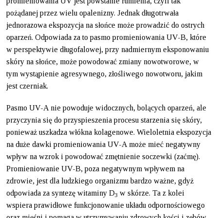
promieniowania UV jest powstanie rumienia, czyli tak
pożądanej przez wielu opalenizny. Jednak długotrwała
jednorazowa ekspozycja na słońce może prowadzić do ostrych
oparzeń. Odpowiada za to pasmo promieniowania UV-B, które
w perspektywie długofalowej, przy nadmiernym eksponowaniu
skóry na słońce, może powodować zmiany nowotworowe, w
tym wystąpienie agresywnego, złośliwego nowotworu, jakim
jest czerniak.
Pasmo UV-A nie powoduje widocznych, bolących oparzeń, ale
przyczynia się do przyspieszenia procesu starzenia się skóry,
ponieważ uszkadza włókna kolagenowe. Wieloletnia ekspozycja
na duże dawki promieniowania UV-A może mieć negatywny
wpływ na wzrok i powodować zmętnienie soczewki (zaćmę).
Promieniowanie UV-B, poza negatywnym wpływem na
zdrowie, jest dla ludzkiego organizmu bardzo ważne, gdyż
odpowiada za syntezę witaminy D
w skórze. Ta z kolei
3
wspiera prawidłowe funkcjonowanie układu odpornościowego
oraz mięśni i pomaga w utrzymywaniu zdrowych kości i zębów.