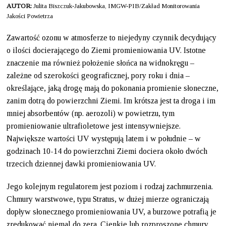
AUTOR:
Julita Biszczuk-Jakubowska, IMGW-PIB/Zakład Monitorowania
Jakości Powietrza
Zawartość ozonu w atmosferze to niejedyny czynnik decydujący
o ilości docierającego do Ziemi promieniowania UV. Istotne
znaczenie ma również położenie słońca na widnokręgu –
zależne od szerokości geograficznej, pory roku i dnia –
określające, jaką drogę mają do pokonania promienie słoneczne,
zanim dotrą do powierzchni Ziemi. Im krótsza jest ta droga i im
mniej absorbentów (np. aerozoli) w powietrzu, tym
promieniowanie ultrafioletowe jest intensywniejsze.
Największe wartości UV występują latem i w południe – w
godzinach 10-14 do powierzchni Ziemi dociera około dwóch
trzecich dziennej dawki promieniowania UV.
Jego kolejnym regulatorem jest poziom i rodzaj zachmurzenia.
Chmury warstwowe, typu Stratus, w dużej mierze ograniczają
dopływ słonecznego promieniowania UV, a burzowe potrafią je
zredukować niemal do zera. Cienkie lub rozproszone chmury,