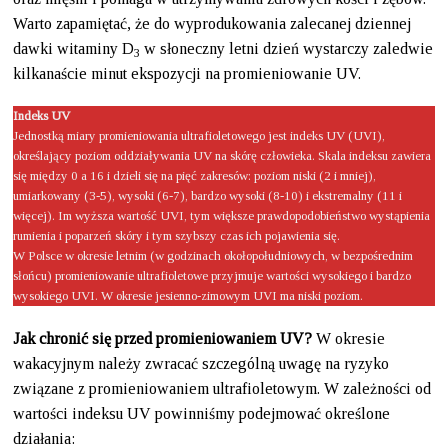
Warto zapamiętać, że do wyprodukowania zalecanej dziennej
dawki witaminy D
w słoneczny letni dzień wystarczy zaledwie
3
kilkanaście minut ekspozycji na promieniowanie UV.
Indeks UV
Jednostką miary promieniowania ultrafioletowego jest indeks UV (UVI),
określający poziom oddziaływania UV na skórę człowieka. Skala indeksu zawiera
się między 0 a 16 i dzieli się na pięć zakresów: poziom niski (2 i mniej),
umiarkowany (3-5), wysoki (6-7), bardzo wysoki (8-10) i ekstremalny (11 i
więcej). Im wyższa wartość UVI, tym większe prawdopodobieństwo wystąpienia
rumienia i poparzeń skóry i tym szybszy czas ich pojawienia się.
W Polsce w okresie letnim (w godzinach okołopołudniowych, w bezpośrednim
słońcu) promieniowanie ultrafioletowe przyjmuje wartości wysokiego i bardzo
wysokiego UVI. W okresie jesienno-zimowym UVI ma niski poziom.
Jak chronić się przed promieniowaniem UV?
W okresie
wakacyjnym należy zwracać szczególną uwagę na ryzyko
związane z promieniowaniem ultrafioletowym. W zależności od
wartości indeksu UV powinniśmy podejmować określone
działania: