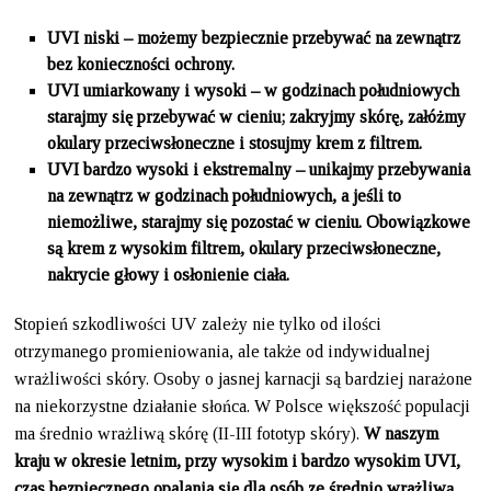
UVI niski – możemy bezpiecznie przebywać na zewnątrz
bez konieczności ochrony.
UVI umiarkowany i wysoki – w godzinach południowych
starajmy się przebywać w cieniu; zakryjmy skórę, załóżmy
okulary przeciwsłoneczne i stosujmy krem z filtrem.
UVI bardzo wysoki i ekstremalny – unikajmy przebywania
na zewnątrz w godzinach południowych, a jeśli to
niemożliwe, starajmy się pozostać w cieniu. Obowiązkowe
są krem z wysokim filtrem, okulary przeciwsłoneczne,
nakrycie głowy i osłonienie ciała.
Stopień szkodliwości UV zależy nie tylko od ilości
otrzymanego promieniowania, ale także od indywidualnej
wrażliwości skóry. Osoby o jasnej karnacji są bardziej narażone
na niekorzystne działanie słońca. W Polsce większość populacji
ma średnio wrażliwą skórę (II-III fototyp skóry).
W naszym
kraju w okresie letnim, przy wysokim i bardzo wysokim UVI,
czas bezpiecznego opalania się dla osób ze średnio wrażliwą