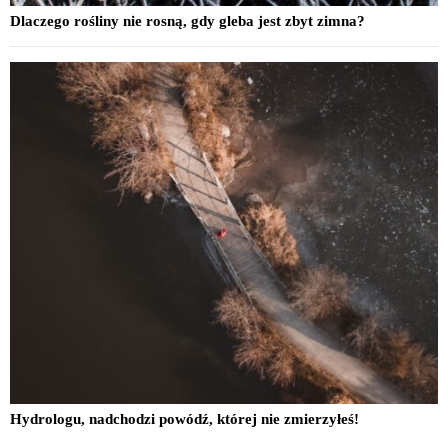
Dlaczego rośliny nie rosną, gdy gleba jest zbyt zimna?
Hydrologu, nadchodzi powódź, której nie zmierzyłeś!