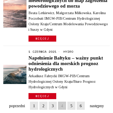
meteorologicznych do map zagrożenia
powodziowego od morza
Beata Letkiewicz, Małgorzata Miłkowska, Karolina
Poczobutt IMGW-PIB/Centrum Hydrologicznej
Osłony Kraju/Centrum Modelowania Powodziowego
i Suszy w Gdyni
WIĘCEJ
1 CZERWCA 2021
HYDRO
Napełnienie Bałtyku – ważny punkt
odniesienia dla morskich prognoz
hydrologicznych
Arkadiusz Fabrycki IMGW-PIB/Centrum
Hydrologicznej Osłony Kraju/Biuro Prognoz
Hydrologicznych w Gdyni
WIĘCEJ
poprzedni
1
2
3
4
5
6
następny