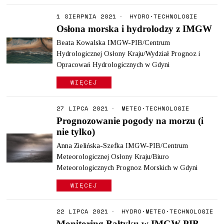
1 SIERPNIA 2021
HYDRO
·
TECHNOLOGIE
Osłona morska i hydrolodzy z IMGW
Beata Kowalska IMGW-PIB/Centrum
Hydrologicznej Osłony Kraju/Wydział Prognoz i
Opracowań Hydrologicznych w Gdyni
WIĘCEJ
27 LIPCA 2021
METEO
·
TECHNOLOGIE
Prognozowanie pogody na morzu (i
nie tylko)
Anna Zielińska-Szefka IMGW-PIB/Centrum
Meteorologicznej Osłony Kraju/Biuro
Meteorologicznych Prognoz Morskich w Gdyni
WIĘCEJ
22 LIPCA 2021
HYDRO
·
METEO
·
TECHNOLOGIE
Monitoring Bałtyku w IMGW-PIB –