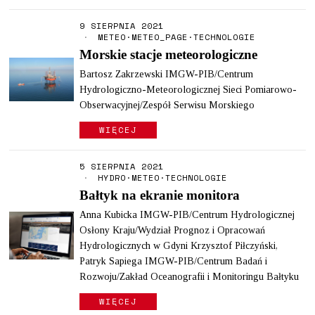
9 SIERPNIA 2021
METEO
·
METEO_PAGE
·
TECHNOLOGIE
Morskie stacje meteorologiczne
Bartosz Zakrzewski IMGW-PIB/Centrum
Hydrologiczno-Meteorologicznej Sieci Pomiarowo-
Obserwacyjnej/Zespół Serwisu Morskiego
WIĘCEJ
5 SIERPNIA 2021
HYDRO
·
METEO
·
TECHNOLOGIE
Bałtyk na ekranie monitora
Anna Kubicka IMGW-PIB/Centrum Hydrologicznej
Osłony Kraju/Wydział Prognoz i Opracowań
Hydrologicznych w Gdyni Krzysztof Piłczyński,
Patryk Sapiega IMGW-PIB/Centrum Badań i
Rozwoju/Zakład Oceanografii i Monitoringu Bałtyku
WIĘCEJ