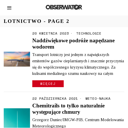
LOTNICTWO
- PAGE 2
20 KWIETNIA 2023
TECHNOLOGIE
Naddźwiękowe podróże napędzane
wodorem
Transport lotniczy jest jednym z największych
emitentów gazów cieplarnianych i znacznie przyczynia
się do współczesnego kryzysu klimatycznego. Za
kulisami medialnego szumu naukowcy na całym
WIĘCEJ
22 PAŹDZIERNIKA 2021
METEO
·
NAUKA
Chemitrails to tylko naturalnie
występujące chmury
Grzegorz Duniec/IMGW-PIB, Centrum Modelowania
Meteorologicznego