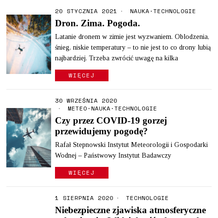
20 STYCZNIA 2021
NAUKA
·
TECHNOLOGIE
Dron. Zima. Pogoda.
Latanie dronem w zimie jest wyzwaniem. Oblodzenia,
śnieg, niskie temperatury – to nie jest to co drony lubią
najbardziej. Trzeba zwrócić uwagę na kilka
WIĘCEJ
30 WRZEŚNIA 2020
METEO
·
NAUKA
·
TECHNOLOGIE
Czy przez COVID-19 gorzej
przewidujemy pogodę?
Rafał Stepnowski Instytut Meteorologii i Gospodarki
Wodnej – Państwowy Instytut Badawczy
WIĘCEJ
1 SIERPNIA 2020
TECHNOLOGIE
Niebezpieczne zjawiska atmosferyczne