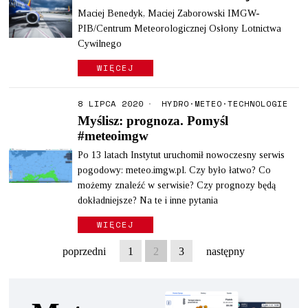
Maciej Benedyk, Maciej Zaborowski IMGW-
PIB/Centrum Meteorologicznej Osłony Lotnictwa
Cywilnego
WIĘCEJ
8 LIPCA 2020
HYDRO
·
METEO
·
TECHNOLOGIE
Myślisz: prognoza. Pomyśl
#meteoimgw
Po 13 latach Instytut uruchomił nowoczesny serwis
pogodowy: meteo.imgw.pl. Czy było łatwo? Co
możemy znaleźć w serwisie? Czy prognozy będą
dokładniejsze? Na te i inne pytania
WIĘCEJ
poprzedni
1
2
3
następny