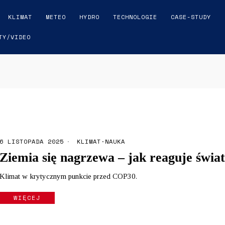
KLIMAT
METEO
HYDRO
TECHNOLOGIE
CASE-STUDY
TY/VIDEO
6 LISTOPADA 2025
KLIMAT
·
NAUKA
Ziemia się nagrzewa – jak reaguje świa
Klimat w krytycznym punkcie przed COP30.
WIĘCEJ