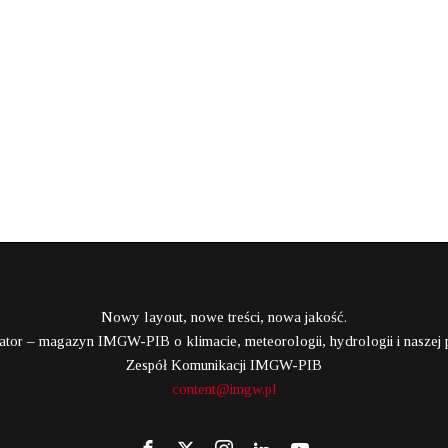
Nowy layout, nowe treści, nowa jakość.
tor – magazyn IMGW-PIB o klimacie, meteorologii, hydrologii i naszej p
Zespół Komunikacji IMGW-PIB
content@imgw.pl