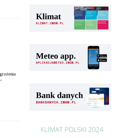
agrożenia
”