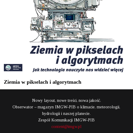
Ziemia w pikselach i algorytmach
Nowy layout, nowe treści, nowa jakość.
Obserwator – magazyn IMGW-PIB o klimacie, meteorologii,
hydrologii i naszej planecie.
Zespół Komunikacji IMGW-PIB
content@imgw.pl