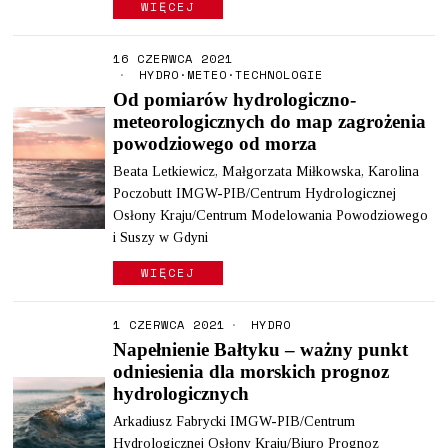
WIĘCEJ
16 CZERWCA 2021
HYDRO
·
METEO
·
TECHNOLOGIE
Od pomiarów hydrologiczno-
meteorologicznych do map zagrożenia
powodziowego od morza
Beata Letkiewicz, Małgorzata Miłkowska, Karolina
Poczobutt IMGW-PIB/Centrum Hydrologicznej
Osłony Kraju/Centrum Modelowania Powodziowego
i Suszy w Gdyni
WIĘCEJ
1 CZERWCA 2021
HYDRO
Napełnienie Bałtyku – ważny punkt
odniesienia dla morskich prognoz
hydrologicznych
Arkadiusz Fabrycki IMGW-PIB/Centrum
Hydrologicznej Osłony Kraju/Biuro Prognoz