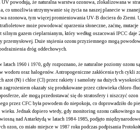
 UV powodują, że naturalna warstwa ozonowa, zlokalizowana w stra
a, co umożliwia utrzymywanie się życia na naszej planecie w znane
rstwa ozonowa, tym więcej promieniowania UV-B dociera do Ziemi. U
trafioletowe może powodować oparzenia słoneczne, zaćmę, mutacje
est silnym gazem cieplarnianym, który według oszacowań IPCC daje 
 ery przemysłowej. Duże stężenia ozonu przyziemnego mogą powodo
z podrażnienia dróg oddechowych.
 latach 1960 i 1970, gdy rozpoznano, że naturalne poziomy ozonu s
ów wodoru oraz halogenów. Antropogeniczne zakłócenia tych cykli zo
 azot (N) i chlor (Cl) przez rakiety i samoloty na dużych wysokoś
m zagrożeniem okazały się produkowane przez człowieka chloro-flu
osferze, ale mogą przedostawać się do stratosfery i niszczyć ozon
znego przez CFC była powodem do niepokoju, co doprowadziło do pi
 wieku. Jednak dopiero wtedy, gdy monitoring ozonu całkowitego n
 wiosną nad Antarktydą w latach 1984-1985, podjęto międzynarodow
cych ozon, co miało miejsce w 1987 roku podczas podpisania Protokoł