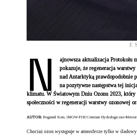
N
F. 
ajnowsza aktualizacja Protokołu m
pokazuje, że regeneracja warstwy
nad Antarktyką prawdopodobnie p
na pozytywne następstwa tej inic
klimatu. W Światowym Dniu Ozonu 2023, który p
społeczności w regeneracji warstwy ozonowej o
AUTOR:
Bogumił Kois, IMGW-PIB/Centrum Hydrologiczno-Meteorolo
Chociaż ozon występuje w atmosferze tylko w śladowych