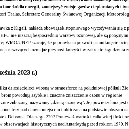
 na inne źródła energii, zmniejszyć emisje gazów cieplarnianych i t
tteri Taalas, Sekretarz Generalny Światowej Organizacji Meteorolog
wka z Kigali, nakłada obowiązek stopniowego wycofywania się z pr
HFC nie niszczą bezpośrednio warstwy ozonowej, ale są potężnymi
ej WMO/UNEP szacuje, że poprawka ta pozwoli na uniknięcie ociep
ancji niszczących ozon już przynosi korzyści w zakresie łagodzenia 
eśnia 2023 r.)
lku dziesięcioleci wiosną w stratosferze na południowej półkuli Zie
i brom powodują szybkie i znaczne zniszczenie ozonu w regionie
znie zubożony, nazywamy „dziurą ozonową”. Jej powierzchnia jest 
 atmosfery nad danym miejscem i obliczana na podstawie obszaru na
nostek Dobsona. Dlaczego 220? Ponieważ wartości całkowitej ilości o
w obserwacjach historycznych nad Antarktydą przed rokiem 1979. N