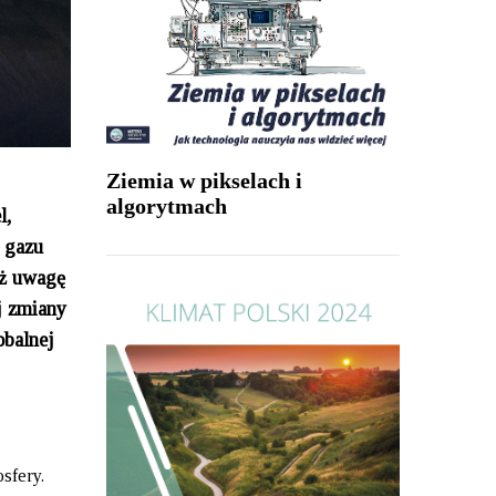
Ziemia w pikselach i
algorytmach
l,
 gazu
eż uwagę
j zmiany
obalnej
sfery.