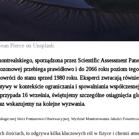
Sean Pierce on Unsplash.
ontrealskiego, sporządzona przez Scientific Assessment Pane
 ozonowej przebiega prawidłowo i do 2066 roku poziom tego
owróci do stanu sprzed 1980 roku. Eksperci zwracają równi
jatywy w kontekście ograniczania i spowalniania współczesne
rzypada 16 września, świętujemy szczególne osiągnięcia gl
raz wskazujemy na kolejne wyzwania.
gicznej Sieci Pomiarowo-Obserwacyjnej, Wydział Monitorowania Jakości Powietrza
 ilościach, to odgrywa kilka kluczowych ról w fizyce i chemii atmo