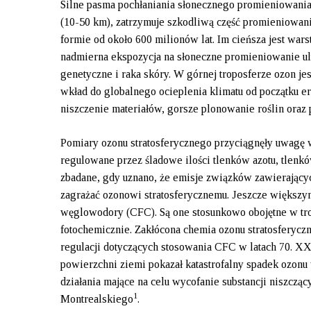
Silne pasma pochłaniania słonecznego promieniowania
(10-50 km), zatrzymuje szkodliwą część promieniowani
formie od około 600 milionów lat. Im cieńsza jest wa
nadmierna ekspozycja na słoneczne promieniowanie ul
genetyczne i raka skóry. W górnej troposferze ozon j
wkład do globalnego ocieplenia klimatu od początku
niszczenie materiałów, gorsze plonowanie roślin ora
Pomiary ozonu stratosferycznego przyciągnęły uwagę w
regulowane przez śladowe ilości tlenków azotu, tlenk
zbadane, gdy uznano, że emisje związków zawierających
zagrażać ozonowi stratosferycznemu. Jeszcze większy
węglowodory (CFC). Są one stosunkowo obojętne w trop
fotochemicznie. Zakłócona chemia ozonu stratosferyc
regulacji dotyczących stosowania CFC w latach 70. XX
powierzchni ziemi pokazał katastrofalny spadek ozonu
działania mające na celu wycofanie substancji niszczą
1
Montrealskiego
.