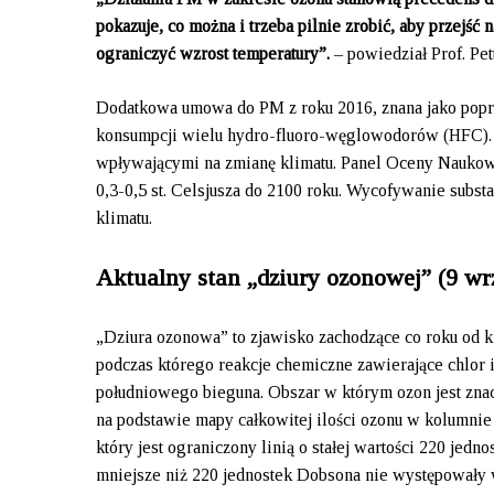
pokazuje, co można i trzeba pilnie zrobić, aby przejść
ograniczyć wzrost temperatury”.
– powiedział Prof. Pe
Dodatkowa umowa do PM z roku 2016, znana jako popra
konsumpcji wielu hydro-fluoro-węglowodorów (HFC). 
wpływającymi na zmianę klimatu. Panel Oceny Naukow
0,3-0,5 st. Celsjusza do 2100 roku. Wycofywanie subst
klimatu.
Aktualny stan „dziury ozonowej” (9 wrz
„Dziura ozonowa” to zjawisko zachodzące co roku od ki
podczas którego reakcje chemiczne zawierające chlor 
południowego bieguna. Obszar w którym ozon jest znac
na podstawie mapy całkowitej ilości ozonu w kolumnie
który jest ograniczony linią o stałej wartości 220 jed
mniejsze niż 220 jednostek Dobsona nie występowały 