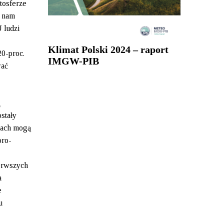
tosferze
j nam
 ludzi
Klimat Polski 2024 – raport
20-proc.
IMGW-PIB
wać
ą
stały
ciach mogą
oro-
erwszych
a
e
u