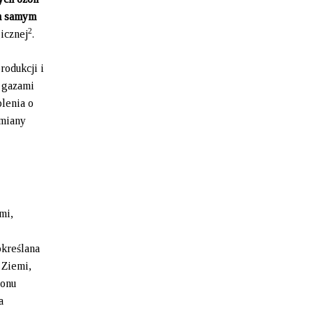
ym samym
2
icznej
.
odukcji i
 gazami
lenia o
zmiany
mi,
określana
 Ziemi,
zonu
a