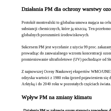
Działania PM dla ochrony warstwy oz
Protokół montrealski to globalna umowa mająca na c
substancji chemicznych, które ją niszczą. Ten przełom
globalnych porozumień środowiskowych.
Sukcesem PM jest wycofanie z użycia 99 proc. zakazan
prowadząc do zauważalnego wzrostu koncentracji ozonu
promieniowanie ultrafioletowe (UV) pochodzące od S
Z najnowszej Oceny Naukowej ekspertów WMO/UNEP wy
odzyska wartości z 1980 roku (przed pojawieniem się 
Arktyką i do 2040 roku w pozostałych częściach świat
Wpływ PM na zmiany klimatu
„Działania PM w zakresie ozonu stanowią precedens dl