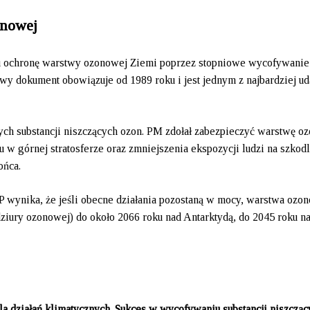
onowej
elu ochronę warstwy ozonowej Ziemi poprzez stopniowe wycofywanie
owy dokument obowiązuje od 1989 roku i jest jednym z najbardziej u
ych substancji niszczących ozon. PM zdołał zabezpieczyć warstwę o
 w górnej stratosferze oraz zmniejszenia ekspozycji ludzi na szkod
łońca.
nika, że jeśli obecne działania pozostaną w mocy, warstwa ozo
dziury ozonowej) do około 2066 roku nad Antarktydą, do 2045 roku n
a.
a działań klimatycznych. Sukces w wycofywaniu substancji niszcząc