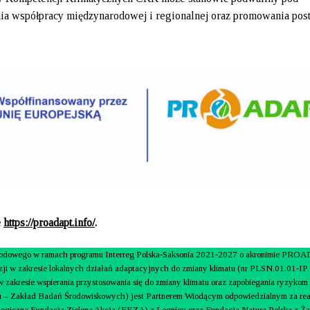
ia współpracy międzynarodowej i regionalnej oraz promowania pos
e
https://proadapt.info/
.
narodowego w ramach programu Interreg Polska-Saksonia 2021-2027 o akronimie PRO
esie lokalnych działań adaptacyjnych do zmiany klimatu (nr PLSN.01.01-IP.
 w zakresie wspierania przystosowania się do zmiany klimatu oraz zapobiegania ryzyko
u – Zakład Badań Środowiskowych) jest Partnerem Wiodącym odpowiedzialnym za rea
kologiczna Fundacja Zielona Akcja (FEZA) z Legnicy oraz Fundacja Natura Polska z Ża