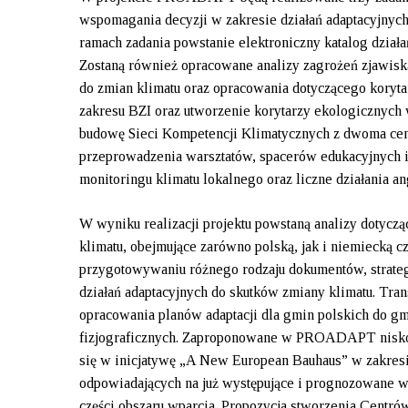
wspomagania decyzji w zakresie działań adaptacyjnyc
ramach zadania powstanie elektroniczny katalog dział
Zostaną również opracowane analizy zagrożeń zjawiska
do zmian klimatu oraz opracowania dotyczącego korytar
zakresu BZI oraz utworzenie korytarzy ekologicznych
budowę Sieci Kompetencji Klimatycznych z dwoma centr
przeprowadzenia warsztatów, spacerów edukacyjnych i
monitoringu klimatu lokalnego oraz liczne działania 
W wyniku realizacji projektu powstaną analizy dotyczą
klimatu, obejmujące zarówno polską, jak i niemiecką 
przygotowywaniu różnego rodzaju dokumentów, strateg
działań adaptacyjnych do skutków zmiany klimatu. Tra
opracowania planów adaptacji dla gmin polskich do gm
fizjograficznych. Zaproponowane w PROADAPT nisko k
się w inicjatywę „A New European Bauhaus” w zakres
odpowiadających na już występujące i prognozowane wy
części obszaru wparcia. Propozycja stworzenia Cent