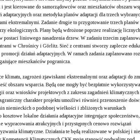
h i jest kierowane do samorządowców oraz mieszkańców obszaru ws
ań adaptacyjnych oraz metodyka planów adaptacji dla trzech wybrany
mi ekstremalnymi. Zadanie drugie to przygotowanie trzech planów 
zy ekologicznych. Plany będą wdrożone poprzez realizację licznych
 w postaci liniowego nasadzenia drzew. W zadaniu trzecim zaplanow
ami w Chrośnicy i Görlitz. Sieć z centrami stworzy zaplecze eduk
 promocji działań adaptacyjnych. W ramach zadania zaplanowano r
angażujące mieszkańców pogranicza.
ce klimatu, zagrożeń zjawiskami ekstremalnymi oraz adaptacji do zm
cześć obszaru wsparcia. Będą one mogły być bezpłatnie wykorzystyw
ii oraz wniosków projektowych z zakresu zagadnień klimatycznych
nsgraniczny charakter projektu umożliwi również przenoszenie dośw
in niemieckich o podobnej wielkości i zbliżonych warunkach
osztowe lokalne działania adaptacyjne integrujące społeczeństwo,
ie wypracowania atrakcyjnych i przystępnych cenowo rozwiązań
zwania klimatyczne. Działania te będą realizowane w polskiej i ni
rów Kompetencji Klimatycznych CKK może stanowić podwaliny pod