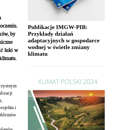
a
oczeniu.
Publikacje IMGW-PIB:
Przykłady działań
ków, by
adaptacyjnych w gospodarce
miczne
wodnej w świetle zmiany
ć luki w
klimatu
klimatu.
rzystnym
lizacji
u,
rojektu i
roblemów
 planów