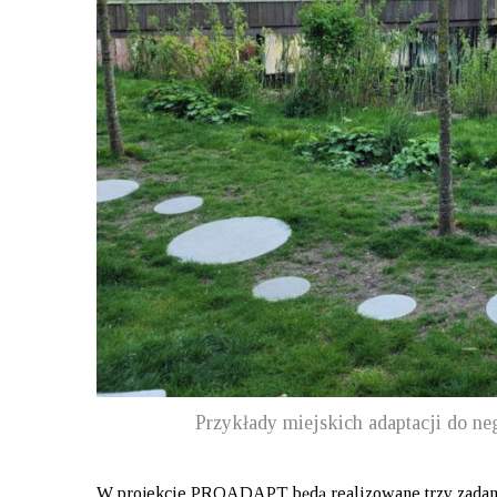
Przykłady miejskich adaptacji do n
W projekcie PROADAPT będą realizowane trzy zadani