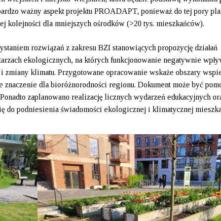
 bardzo ważny aspekt projektu PROADAPT, ponieważ do tej pory pl
ej kolejności dla mniejszych ośrodków (>20 tys. mieszkańców).
ystaniem rozwiązań z zakresu BZI stanowiących propozycję działań
rytarzach ekologicznych, na których funkcjonowanie negatywnie wpły
a i zmiany klimatu. Przygotowane opracowanie wskaże obszary wspi
we znaczenie dla bioróżnorodności regionu. Dokument może być pom
. Ponadto zaplanowano realizację licznych wydarzeń edukacyjnych or
się do podniesienia świadomości ekologicznej i klimatycznej mieszk