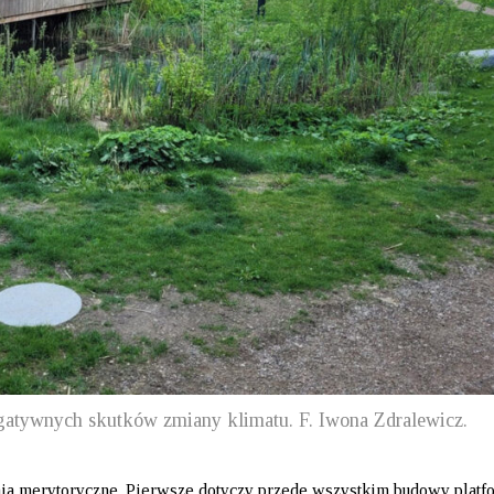
egatywnych skutków zmiany klimatu. F. Iwona Zdralewicz.
a merytoryczne. Pierwsze dotyczy przede wszystkim budowy platf