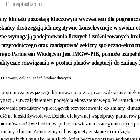
F. unsplash.com
any klimatu pozostają kluczowym wyzwaniem dla pogranicz
szkańcy dostrzegają ich negatywne konsekwencje w swoim ot
czne wymagają podejmowania licznych i zróżnicowanych kro
a przyrodniczego oraz zaadaptować sektory społeczno-ekono
tórego Partnerem Wiodącym jest IMGW-PIB, pomoże uzupełni
aktyczne rozwiązania w postaci planów adaptacji do zmiany 
 i Rozwoju, Zakład Badań Środowiskowych
ogranicza przyjaznego klimatowi poprzez przeciwdziałanie nieko
itygacji, z uwzględnieniem podejścia ekosystemowego. W ramach rea
racowanie produktów wpierających przystosowanie do zmiany klimat
ść na klęski żywiołowe. Dzięki efektywnej współpracy partnerów p
, uczniów możliwe będzie wspólne rozwiązanie transgranicznych p
iany klimatu. Zamierzony cel osiągnięty zostanie m.in. dzięki
n wiejskich i miejsko-wiejskich, która będzie podstawą wykonania