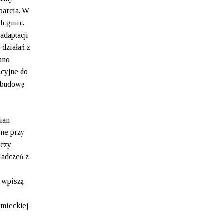
parcia. W
ch gmin.
adaptacji
 działań z
ano
acyjne do
ozbudowę
ian
ane przy
 czy
iadczeń z
 wpiszą
emieckiej