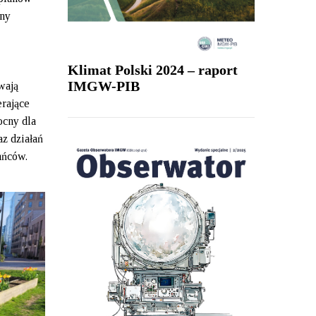
any
Klimat Polski 2024 – raport
IMGW-PIB
wają
erające
ocny dla
az działań
ańców.