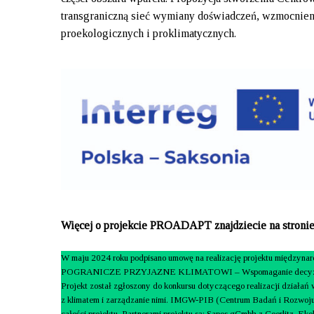
transgraniczną sieć wymiany doświadczeń, wzmocnien
proekologicznych i proklimatycznych.
Więcej o projekcie PROADAPT znajdziecie na stroni
W maju 2024 roku podpisano umowę na realizację projektu między
POGRANICZE PRZYJAZNE KLIMATOWI – Wspomaganie decyzji w zakr
Projekt został zgłoszony do konkursu dotyczącego realizacji działań
z klimatem i zarządzanie nimi. IMGW-PIB (Centrum Badań i Rozwoj
całości projektu. Partnerami projektu są: Sapos gGmbh z Goerlitz, E