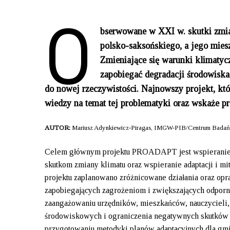
O
bserwowane w XXI w. skutki zmi
polsko-saksońskiego, a jego mie
Zmieniające się warunki klimaty
zapobiegać degradacji środowisk
do nowej rzeczywistości. Najnowszy projekt, k
wiedzy na temat tej problematyki oraz wskaże pr
AUTOR:
Mariusz Adynkiewicz-Piragas, IMGW-PIB/Centrum Badań
Celem głównym projektu PROADAPT jest wspieranie p
skutkom zmiany klimatu oraz wspieranie adaptacji i m
projektu zaplanowano zróżnicowane działania oraz op
zapobiegających zagrożeniom i zwiększających odporno
zaangażowaniu urzędników, mieszkańców, nauczycieli
środowiskowych i ograniczenia negatywnych skutków zm
przygotowaniu metodyki planów adaptacyjnych dla gmi