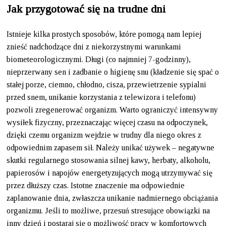
Jak przygotować się na trudne dni
Istnieje kilka prostych sposobów, które pomogą nam lepiej
znieść nadchodzące dni z niekorzystnymi warunkami
biometeorologicznymi. Długi (co najmniej 7-godzinny),
nieprzerwany sen i zadbanie o higienę snu (kładzenie się spać o
stałej porze, ciemno, chłodno, cisza, przewietrzenie sypialni
przed snem, unikanie korzystania z telewizora i telefonu)
pozwoli zregenerować organizm. Warto ograniczyć intensywny
wysiłek fizyczny, przeznaczając więcej czasu na odpoczynek,
dzięki czemu organizm wejdzie w trudny dla niego okres z
odpowiednim zapasem sił. Należy unikać używek – negatywne
skutki regularnego stosowania silnej kawy, herbaty, alkoholu,
papierosów i napojów energetyzujących mogą utrzymywać się
przez dłuższy czas. Istotne znaczenie ma odpowiednie
zaplanowanie dnia, zwłaszcza unikanie nadmiernego obciążania
organizmu. Jeśli to możliwe, przesuń stresujące obowiązki na
inny dzień i postaraj się o możliwość pracy w komfortowych