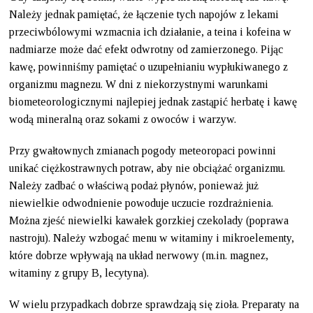
Należy jednak pamiętać, że łączenie tych napojów z lekami
przeciwbólowymi wzmacnia ich działanie, a teina i kofeina w
nadmiarze może dać efekt odwrotny od zamierzonego. Pijąc
kawę, powinniśmy pamiętać o uzupełnianiu wypłukiwanego z
organizmu magnezu. W dni z niekorzystnymi warunkami
biometeorologicznymi najlepiej jednak zastąpić herbatę i kawę
wodą mineralną oraz sokami z owoców i warzyw.
Przy gwałtownych zmianach pogody meteoropaci powinni
unikać ciężkostrawnych potraw, aby nie obciążać organizmu.
Należy zadbać o właściwą podaż płynów, ponieważ już
niewielkie odwodnienie powoduje uczucie rozdrażnienia.
Można zjeść niewielki kawałek gorzkiej czekolady (poprawa
nastroju). Należy wzbogać menu w witaminy i mikroelementy,
które dobrze wpływają na układ nerwowy (m.in. magnez,
witaminy z grupy B, lecytyna).
W wielu przypadkach dobrze sprawdzają się zioła. Preparaty na