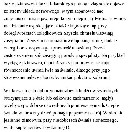
bazie dziurawca i kozła lekarskiego pomogą złagodzić objawy
ze strony układu nerwowego, w tym zapanować nad
zmiennością nastrojów, niepokojem i depresją. Melisa również
ma działanie uspokajające, a także łagodzące, np. przy
dolegliwościach żołądkowych. Szyszki chmielu ułatwiają
zasypianie. Żeńszeń natomiast niweluje zmęczenie, dodaje
energii oraz wspomaga sprawność umysłową. Przed
zastosowaniem ziół zasięgnij porady u specjalisty. Na przykład
wyciąg z dziurawca, chociaż sprzyja poprawie nastroju,
równocześnie uwrażliwia na światło, dlatego przy jego
stosowaniu należy chociażby unikać pobytu w solarium.
W okresach z niedoborem naturalnych bodźców świetlnych
(utrzymujące się duże lub całkowite zachmurzenie, mgły)
przebywaj w dobrze oświetlonych pomieszczeniach. Ciepłe
światło w mroczny dzień pomaga poprawić nastrój. W okresie
jesienno-zimowym, przy niedoborach światła słonecznego,
warto suplementować witaminę D.