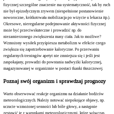
fizycznej szczególne znaczenie ma systematyczność, tak by ruch
nie był epizodycznym zrywem (niespełnione postanowienie
noworoczne, krótkotrwała mobilizacja po wizycie u lekarza itp.).
Okresowe, nieregularne podejmowanie aktywności fizycznej
może być przeciwskuteczne i prowadzić np. do
niezamierzonego zwiększenia masy ciała. Jak to możliwe?
Wzmożony wysiłek przyśpiesza metabolizm w efekcie czego
zwiększa się zapotrzebowanie kaloryczne. Po przerwaniu
regularnych treningów apetyt nie zmniejsza się i jeśli jest
zaspokajany, prowadzi do powstania nadwyżki kalorycznej,
magazynowanej w organizmie w postaci tkanki tłuszczowej.
Poznaj swój organizm i sprawdzaj prognozy
Warto obserwować reakcje organizmu na działanie bodźców
meteorologicznych. Należy notować niepokojące objawy, np.
uczucie wzmożonej senności lub bóle głowy, a następnie
zestawić je z warunkami meteorologicznymi, które wówczas