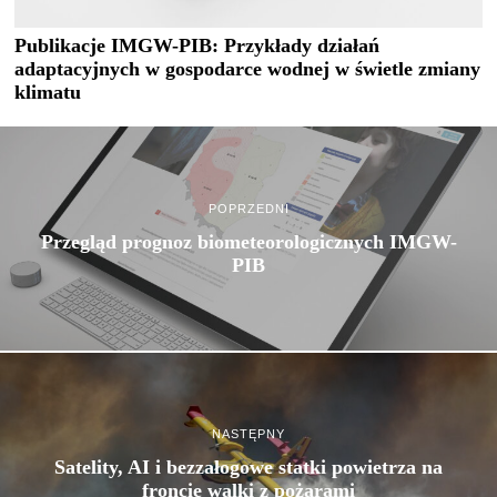
Publikacje IMGW-PIB: Przykłady działań
adaptacyjnych w gospodarce wodnej w świetle zmiany
klimatu
POPRZEDNI
Przegląd prognoz biometeorologicznych IMGW-
PIB
NASTĘPNY
Satelity, AI i bezzałogowe statki powietrza na
froncie walki z pożarami