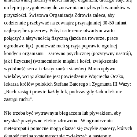
on lepiej przygotowany do znoszenia uciążliwych warunków w
przyszłości. Światowa Organizacja Zdrowia zaleca, aby
codziennie przebywać na zewnątrz przynajmniej 30-50 minut,
najlepiej bez przerwy. Pobyt na terenie otwartym warto
połączyć z aktywnością fizyczną (jazda na rowerze, prace
ogrodowe itp.), ponieważ ruch sprzyja poprawie ogólnej
kondycji organizmu – zarówno psychicznej (pozytywny nastrój),
jak i fizycznej (wzmocnienie mięśni i kości, zwiększenie
wydolność serca i elastyczności stawów). Mimo upływu
wieków, wciąż aktualne jest powiedzenie Wojciecha Oczko,
lekarza królów polskich Stefana Batorego i Zygmunta III Wazy:
„Ruch zastąpi prawie każdy lek, podczas gdy żaden lek nie
zastąpi ruchu”.
Nie trzeba być wytrawnym biegaczem lub pływakiem, aby
uzyskać pozytywne efekty zdrowotne. W ograniczeniu
meteoropatii pomocne mogą okazać się zwykłe spacery, których
długość można systematycznie zwiększać, a następnie