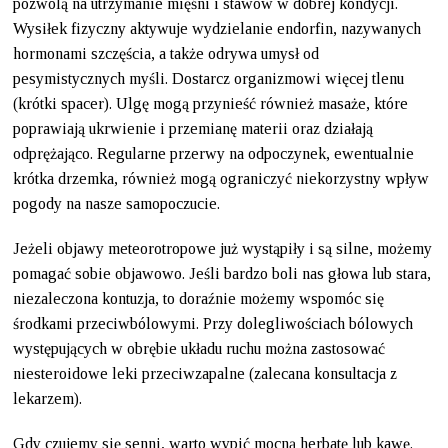
pozwolą na utrzymanie mięśni i stawów w dobrej kondycji.
Wysiłek fizyczny aktywuje wydzielanie endorfin, nazywanych
hormonami szczęścia, a także odrywa umysł od
pesymistycznych myśli. Dostarcz organizmowi więcej tlenu
(krótki spacer). Ulgę mogą przynieść również masaże, które
poprawiają ukrwienie i przemianę materii oraz działają
odprężająco. Regularne przerwy na odpoczynek, ewentualnie
krótka drzemka, również mogą ograniczyć niekorzystny wpływ
pogody na nasze samopoczucie.
Jeżeli objawy meteorotropowe już wystąpiły i są silne, możemy
pomagać sobie objawowo. Jeśli bardzo boli nas głowa lub stara,
niezaleczona kontuzja, to doraźnie możemy wspomóc się
środkami przeciwbólowymi. Przy dolegliwościach bólowych
występujących w obrębie układu ruchu można zastosować
niesteroidowe leki przeciwzapalne (zalecana konsultacja z
lekarzem).
Gdy czujemy się senni, warto wypić mocną herbatę lub kawę.