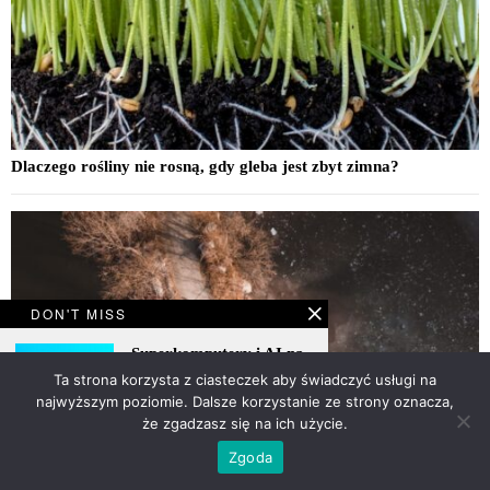
Dlaczego rośliny nie rosną, gdy gleba jest zbyt zimna?
DON'T MISS
Superkomputery i AI na
froncie pogodowym
Ta strona korzysta z ciasteczek aby świadczyć usługi na
najwyższym poziomie. Dalsze korzystanie ze strony oznacza,
że zgadzasz się na ich użycie.
Zgoda