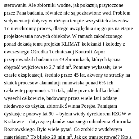
sterowaniu. Ale zbiorniki wodne, jak pokazują przytoczone
przez Pana badania, również nie są pozbawione wad. Problem
sedymentacji dotyczy w różnym tempie wszystkich akwenów.
To nieuchronny proces, dlatego uwzględnia się go już na etapie
projektowania nowych obiektów. W ramach zakończonego
ponad dekadę temu projektu KLIMAT koleżanki i koledzy z
ówczesnego Ośrodka Technicznej Kontroli Zapór
przeprowadzili badania na 49 zbiornikach, których łączna
3
objętość wyjściowa to 2,7 mld m
. Pomiary wykazały, że w
czasie eksploatacji, średnio przez 45 lat, akweny te straciły na
skutek procesów akumulacji rumowiska ponad 6% ich
całkowitej pojemności. To tak, jakby przez te kilka dekad
wysechł całkowicie, budowany przez wiele lat i oddany
niedawno do użytku, zbiornik Świnna Poręba. Pamiętam
dyskusje z połowy lat 90. – byłem wtedy dyrektorem RZGW w
Krakowie – dotyczące planów znacznego odmulenia Zbiornika
Rożnowskiego. Było wiele pytań. Co zrobić z wydobytym
3
materiałem? To blisko 20 mln m
. Jak go transportować? Kto z