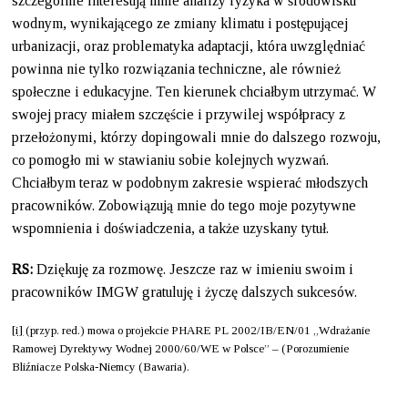
szczególnie interesują mnie analizy ryzyka w środowisku
wodnym, wynikającego ze zmiany klimatu i postępującej
urbanizacji, oraz problematyka adaptacji, która uwzględniać
powinna nie tylko rozwiązania techniczne, ale również
społeczne i edukacyjne. Ten kierunek chciałbym utrzymać. W
swojej pracy miałem szczęście i przywilej współpracy z
przełożonymi, którzy dopingowali mnie do dalszego rozwoju,
co pomogło mi w stawianiu sobie kolejnych wyzwań.
Chciałbym teraz w podobnym zakresie wspierać młodszych
pracowników. Zobowiązują mnie do tego moje pozytywne
wspomnienia i doświadczenia, a także uzyskany tytuł.
RS:
Dziękuję za rozmowę. Jeszcze raz w imieniu swoim i
pracowników IMGW gratuluję i życzę dalszych sukcesów.
[i]
(przyp. red.) mowa o projekcie PHARE PL 2002/IB/EN/01 „Wdrażanie
Ramowej Dyrektywy Wodnej 2000/60/WE w Polsce” – (Porozumienie
Bliźniacze Polska-Niemcy (Bawaria).