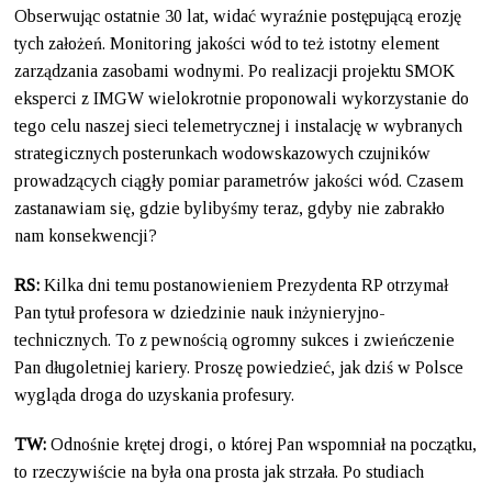
Obserwując ostatnie 30 lat, widać wyraźnie postępującą erozję
tych założeń. Monitoring jakości wód to też istotny element
zarządzania zasobami wodnymi. Po realizacji projektu SMOK
eksperci z IMGW wielokrotnie proponowali wykorzystanie do
tego celu naszej sieci telemetrycznej i instalację w wybranych
strategicznych posterunkach wodowskazowych czujników
prowadzących ciągły pomiar parametrów jakości wód. Czasem
zastanawiam się, gdzie bylibyśmy teraz, gdyby nie zabrakło
nam konsekwencji?
RS:
Kilka dni temu postanowieniem Prezydenta RP otrzymał
Pan tytuł profesora w dziedzinie nauk inżynieryjno-
technicznych. To z pewnością ogromny sukces i zwieńczenie
Pan długoletniej kariery. Proszę powiedzieć, jak dziś w Polsce
wygląda droga do uzyskania profesury.
TW:
Odnośnie krętej drogi, o której Pan wspomniał na początku,
to rzeczywiście na była ona prosta jak strzała. Po studiach