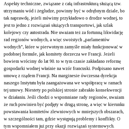
Aspekty techniczne, związane z całą infrastrukturą służącą tzw.
utrzymaniu wód i żegludze, powinny być w odrębnym dziale, bo
tak naprawdę, jeżeli mówimy przykładowo o drodze wodnej, to
jest to jedno z rozwiązań służących transportowi, jak szlak
kolejowy czy autostrada. Nie uważam też za fortunną likwidację
rad regionów wodnych, a więc swoistych „parlamentów
wodnych”, które w pierwotnym zamyśle miały funkcjonować w
podobnej formule, jak komitety dorzecza we Francji. Jeżeli
bowiem wrócimy do lat 90. to w tym czasie zakładano reformę
gospodarki wodnej właśnie na wzór francuski. Podpisano nawet
umowę z rządem Francji. Na marginesie ówczesna dyrekcja
naszego Instytutu była zaangażowana we współpracę w ramach
tej umowy. Niestety po polskiej stronie zabrakło konsekwencji
w działaniu. Jeśli chodzi o wspomniane rady regionów, uważam
że ruch powinien być podjęty w drugą stronę, a więc w kierunku
powstawania komitetów zlewniowych w mniejszych obszarach,
w szczególności tam, gdzie występują problemy i konflikty. O
tym wspomniałem już przy okazji rozwiązań systemowych.