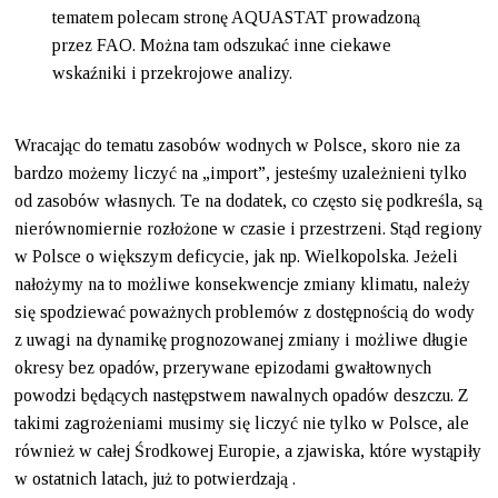
tematem polecam stronę AQUASTAT prowadzoną
przez FAO. Można tam odszukać inne ciekawe
wskaźniki i przekrojowe analizy.
Wracając do tematu zasobów wodnych w Polsce, skoro nie za
bardzo możemy liczyć na „import”, jesteśmy uzależnieni tylko
od zasobów własnych. Te na dodatek, co często się podkreśla, są
nierównomiernie rozłożone w czasie i przestrzeni. Stąd regiony
w Polsce o większym deficycie, jak np. Wielkopolska. Jeżeli
nałożymy na to możliwe konsekwencje zmiany klimatu, należy
się spodziewać poważnych problemów z dostępnością do wody
z uwagi na dynamikę prognozowanej zmiany i możliwe długie
okresy bez opadów, przerywane epizodami gwałtownych
powodzi będących następstwem nawalnych opadów deszczu. Z
takimi zagrożeniami musimy się liczyć nie tylko w Polsce, ale
również w całej Środkowej Europie, a zjawiska, które wystąpiły
w ostatnich latach, już to potwierdzają .