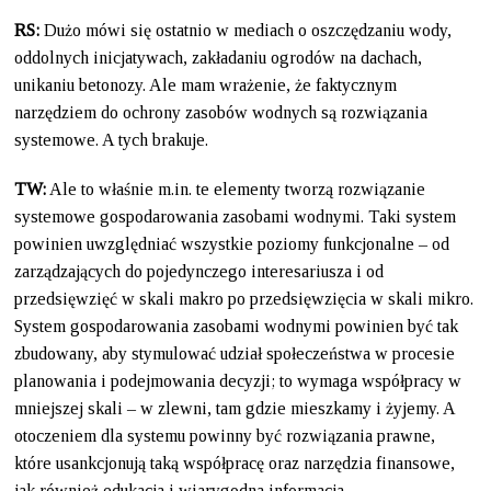
RS:
Dużo mówi się ostatnio w mediach o oszczędzaniu wody,
oddolnych inicjatywach, zakładaniu ogrodów na dachach,
unikaniu betonozy. Ale mam wrażenie, że faktycznym
narzędziem do ochrony zasobów wodnych są rozwiązania
systemowe. A tych brakuje.
TW:
Ale to właśnie m.in. te elementy tworzą rozwiązanie
systemowe gospodarowania zasobami wodnymi. Taki system
powinien uwzględniać wszystkie poziomy funkcjonalne – od
zarządzających do pojedynczego interesariusza i od
przedsięwzięć w skali makro po przedsięwzięcia w skali mikro.
System gospodarowania zasobami wodnymi powinien być tak
zbudowany, aby stymulować udział społeczeństwa w procesie
planowania i podejmowania decyzji; to wymaga współpracy w
mniejszej skali – w zlewni, tam gdzie mieszkamy i żyjemy. A
otoczeniem dla systemu powinny być rozwiązania prawne,
które usankcjonują taką współpracę oraz narzędzia finansowe,
jak również edukacja i wiarygodna informacja.