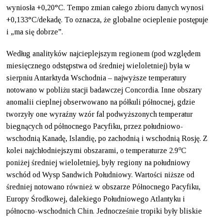
wyniosła +0,20°C. Tempo zmian całego zbioru danych wynosi
+0,133°C/dekadę. To oznacza, że globalne ocieplenie postępuje
i „ma się dobrze”.
Według analityków najcieplejszym regionem (pod względem
miesięcznego odstępstwa od średniej wieloletniej) była w
sierpniu Antarktyda Wschodnia – najwyższe temperatury
notowano w pobliżu stacji badawczej Concordia. Inne obszary
anomalii cieplnej obserwowano na półkuli północnej, gdzie
tworzyły one wyraźny wzór fal podwyższonych temperatur
biegnących od północnego Pacyfiku, przez południowo-
wschodnią Kanadę, Islandię, po zachodnią i wschodnią Rosję. Z
o
kolei najchłodniejszymi obszarami, o temperaturze 2.9
C
poniżej średniej wieloletniej, były regiony na południowy
wschód od Wysp Sandwich Południowy. Wartości niższe od
średniej notowano również w obszarze Północnego Pacyfiku,
Europy Środkowej, dalekiego Południowego Atlantyku i
północno-wschodnich Chin. Jednocześnie tropiki były bliskie