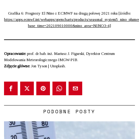
Grafika 6: Prognozy El Nino z ECMWF na drugą połowę 2021 roku [źródło:
https://apps.ecmwf.int/webapps/opencharts/products/seasonal_system5_nino_plume
base_time=202109010000&nino_area=NINO3-4
]
Opracowanie:
prof. dr hab. inż. Mariusz J. Figurski, Dyrektor Centrum
Modelowania Meteorologicznego IMGW-PIB.
Zdjęcie główne:
Jon Tyson | Unsplash.
PODOBNE POSTY