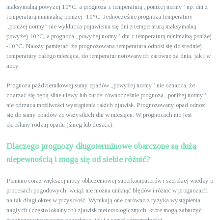
maksymalną powyżej 10°C, a prognoza z temperaturą „poniżej normy” np. dni z
temperaturą minimalną poniżej -10°C. Jednocześnie prognoza temperatury
„poniżej normy” nie wyklucza pojawienia się dni z temperaturą maksymalną
powyżej 10°C, a prognoza „powyżej normy” dni z temperaturą minimalną poniżej
-10°C. Należy pamiętać, że prognozowana temperatura odnosi się do średniej
temperatury całego miesiąca, do temperatur notowanych zarówno za dnia, jak i w
nocy.
Prognoza październikowej sumy opadów „powyżej normy” nie oznacza, że
zdarzać się będą silne ulewy lub burze, równocześnie prognoza „poniżej normy”
nie odrzuca możliwości wystąpienia takich zjawisk. Prognozowany opad odnosi
się do sumy opadów ze wszystkich dni w miesiącu. W prognozach nie jest
określany rodzaj opadu (śnieg lub deszcz).
Dlaczego prognozy długoterminowe obarczone są dużą
niepewnością i mogą się od siebie różnić?
Pomimo coraz większej mocy obliczeniowej superkomputerów i szerokiej wiedzy o
procesach pogodowych, wciąż nie można uniknąć błędów i różnic w prognozach
na tak długi okres w przyszłość. Wynikają one zarówno z ryzyka wystąpienia
nagłych (często lokalnych) zjawisk meteorologicznych, które mogą zaburzyć
prognozowane procesy pogodowe, jak i z samej różnorodności