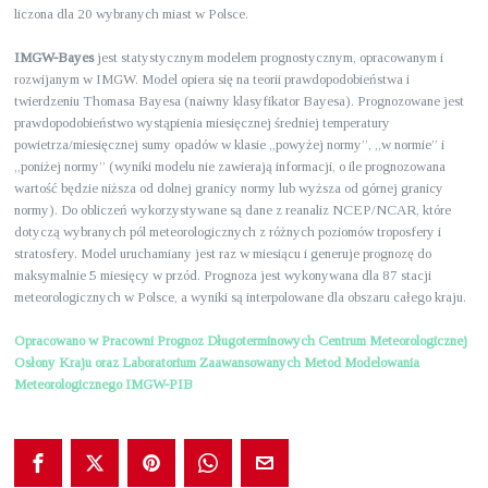
liczona dla 20 wybranych miast w Polsce.
IMGW-Bayes
jest statystycznym modelem prognostycznym, opracowanym i
rozwijanym w IMGW. Model opiera się na teorii prawdopodobieństwa i
twierdzeniu Thomasa Bayesa (naiwny klasyfikator Bayesa). Prognozowane jest
prawdopodobieństwo wystąpienia miesięcznej średniej temperatury
powietrza/miesięcznej sumy opadów w klasie „powyżej normy”, „w normie” i
„poniżej normy” (wyniki modelu nie zawierają informacji, o ile prognozowana
wartość będzie niższa od dolnej granicy normy lub wyższa od górnej granicy
normy). Do obliczeń wykorzystywane są dane z reanaliz NCEP/NCAR, które
dotyczą wybranych pól meteorologicznych z różnych poziomów troposfery i
stratosfery. Model uruchamiany jest raz w miesiącu i generuje prognozę do
maksymalnie 5 miesięcy w przód. Prognoza jest wykonywana dla 87 stacji
meteorologicznych w Polsce, a wyniki są interpolowane dla obszaru całego kraju.
Opracowano w Pracowni Prognoz Długoterminowych Centrum Meteorologicznej
Osłony Kraju oraz Laboratorium Zaawansowanych Metod Modelowania
Meteorologicznego IMGW-PIB