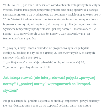
W IMGW-PIB, podobnie jak w innych ośrodkach meteorologicznych na całym
świecie, średnią miesięczną temperaturę/miesięczną sumę opadów dla danego
miesiąca prognozuje się w odniesieniu do tzw. normy wieloletniej za okres 1981-
2010. Wartości średniej miesięcznej temperatury/miesięcznej sumy opadów z
tego okresu sortuje się od najniższej do najwyższej, 10 najniższych wartości
wyznacza temperatury/opady w klasie „poniżej normy”, 10 środkowych „w
normie”, a 10 najwyższych „powyżej normy”. Gdy przewidywana jest
temperatura/suma opadów:
* „powyżej normy” można zakładać, że prognozowany miesiąc będzie
cieplejszy/bardziej mokry od co najmniej 20 obserwowanych tych samych
miesięcy w latach 1981-2010,
* „poniżej normy” chłodniejszy/bardziej suchy od co najmniej 20,
* „w normie” podobny do średnich 10.
Jak interpretować (nie interpretować) pojęcia „powyżej
normy” i „poniżej normy” w prognozach na listopad-
styczeń?
Prognoza listopada, grudnia i stycznia ze średnią temperaturą „powyżej normy”
nie jest równoznaczna z tym, że występować będą np. dni z temperaturą