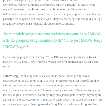
wykorzystywanych w modelach prognostycznych założeń fizycznych oraz
równań matematycznych i statystycznych. Nie jest możliwy również
dokładniejszy opis przewidywanej pogody z tak dużym wyprzedzeniem. Należy
pamiętać, że prognoza jest orientacyjna i dotyczy średniego przebiegu dla całego
prognozowanego rejonu i danego okresu prognostycznego.
Jakie modele prognostyczne wykorzystywane są w IMGW-
PIB do prognoz długoterminowych? Co to jest IMGW-Reg i
IMGW-Bayes?
Opracowując prognozę sezonową IMGW-PIB wykorzystuje własne autorskie
modele IMGW-Reg i IMGW-Bayes. Wyniki obydwu modeli mogą się od siebie
różnić.
IMGW-Reg
jest numeryczno-statystycznym modelem prognostycznym,
opracowanym i rozwijanym w IMGW-PIB. Prognozowana jest wartość średniej
miesięcznej temperatury powietrza i sumy miesięcznej opadów wraz z
odchyleniem standardowym (+/-) prognozowanej wartości. Model wykorzystuje
metody regresji cząstkowej, za predyktory przyjmując pola kwantyli wybranych
zmiennych meteorologicznych z reanaliz NCEP/NCAR. Model uruchamiany jest
raz w miesiącu i generuje prognozę dla 6 najbliższych miesięcy. Prognoza jest