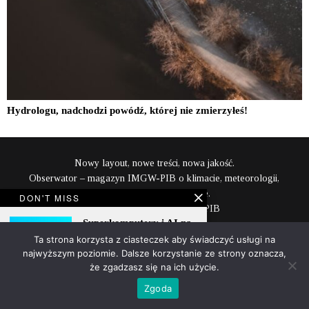
Hydrologu, nadchodzi powódź, której nie zmierzyłeś!
Nowy layout, nowe treści, nowa jakość.
Obserwator – magazyn IMGW-PIB o klimacie, meteorologii,
hydrologii i naszej planecie.
DON'T MISS
Zespół Komunikacji IMGW-PIB
Superkomputery i AI na
content@imgw.pl
froncie pogodowym
Ta strona korzysta z ciasteczek aby świadczyć usługi na
najwyższym poziomie. Dalsze korzystanie ze strony oznacza,
że zgadzasz się na ich użycie.
Powyższa strona jest serwisem informacyjnym IMGW-PIB
Zgoda
©IMGW-PIB