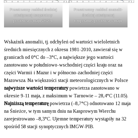
Przestrzenny rozkład średniej
Przestrzenny rozkład anomalii-
miesięcznej-temperatury
średniej miesięcznej
powietrza w maju 2020 r.
temperatury powietrza w maju
Wskaźnik anomalii, tj. odchyleń od wartości wieloletnich
średnich miesięcznych z okresu 1981-2010, zawierał się w
granicach od 0°C do –3°C, a największe jego wartości
zanotowano w południowo-wschodniej części kraju oraz na
części Warmii i Mazur i w północno-zachodniej części
Mazowsza. Na większości stacji meteorologicznych w Polsce
najwyższe wartości temperatury
powietrza zanotowano w
okresie 9-11 maja, z maksimum w Tarnowie – 28,4°C (11.05).
Najniższą temperaturę
powietrza (–8,7°C) odnotowano 12 maja
na Śnieżce, w tym samym dniu na Kasprowym Wierchu
zarejestrowano –8,3°C. Ujemne temperatury wystąpiły na 32
spośród 58 stacji synoptycznych IMGW-PIB.