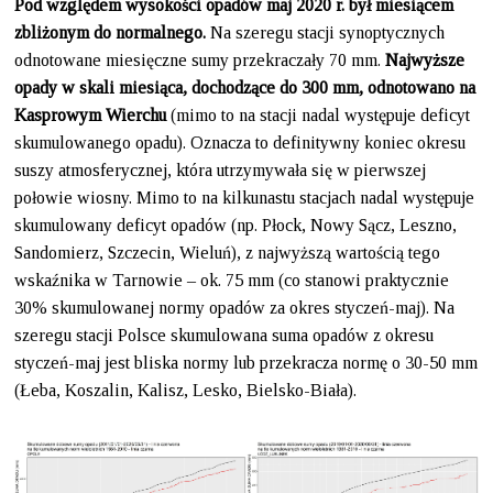
Pod względem wysokości opadów maj 2020 r. był miesiącem
zbliżonym do normalnego.
Na szeregu stacji synoptycznych
odnotowane miesięczne sumy przekraczały 70 mm.
Najwyższe
opady w skali miesiąca, dochodzące do 300 mm, odnotowano na
Kasprowym Wierchu
(mimo to na stacji nadal występuje deficyt
skumulowanego opadu). Oznacza to definitywny koniec okresu
suszy atmosferycznej, która utrzymywała się w pierwszej
połowie wiosny. Mimo to na kilkunastu stacjach nadal występuje
skumulowany deficyt opadów (np. Płock, Nowy Sącz, Leszno,
Sandomierz, Szczecin, Wieluń), z najwyższą wartością tego
wskaźnika w Tarnowie – ok. 75 mm (co stanowi praktycznie
30% skumulowanej normy opadów za okres styczeń-maj). Na
szeregu stacji Polsce skumulowana suma opadów z okresu
styczeń-maj jest bliska normy lub przekracza normę o 30-50 mm
(Łeba, Koszalin, Kalisz, Lesko, Bielsko-Biała).