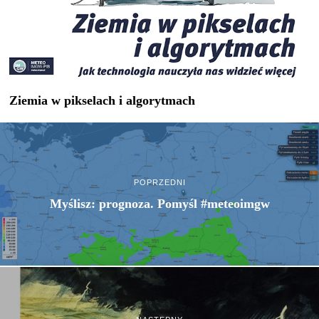
Ziemia w pikselach i algorytmach
POPRZEDNI
Myślisz: prognoza. Pomyśl #meteoimgw