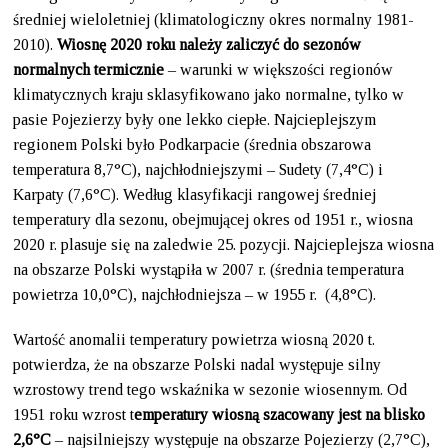
średniej wieloletniej (klimatologiczny okres normalny 1981-
2010).
Wiosnę 2020 roku należy zaliczyć do sezonów
normalnych termicznie
– warunki w większości regionów
klimatycznych kraju sklasyfikowano jako normalne, tylko w
pasie Pojezierzy były one lekko ciepłe. Najcieplejszym
regionem Polski było Podkarpacie (średnia obszarowa
temperatura 8,7°C), najchłodniejszymi – Sudety (7,4°C) i
Karpaty (7,6°C). Według klasyfikacji rangowej średniej
temperatury dla sezonu, obejmującej okres od 1951 r., wiosna
2020 r. plasuje się na zaledwie 25. pozycji. Najcieplejsza wiosna
na obszarze Polski wystąpiła w 2007 r. (średnia temperatura
powietrza 10,0°C), najchłodniejsza – w 1955 r. (4,8°C).
Wartość anomalii temperatury powietrza wiosną 2020 t.
potwierdza, że na obszarze Polski nadal występuje silny
wzrostowy trend tego wskaźnika w sezonie wiosennym. Od
1951 roku wzrost t
emperatury wiosną szacowany jest na blisko
2,6°C
– najsilniejszy występuje na obszarze Pojezierzy (2,7°C),