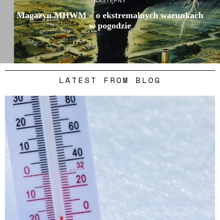
NASTĘPNY
Magazyn MHWM – o ekstremalnych warunkach
w pogodzie
LATEST FROM BLOG