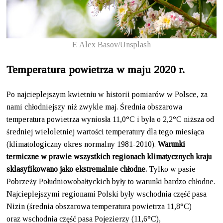
F. Alex Basov/Unsplash
Temperatura powietrza w maju 2020 r.
Po najcieplejszym kwietniu w historii pomiarów w Polsce, za
nami chłodniejszy niż zwykle maj. Średnia obszarowa
temperatura powietrza wyniosła 11,0°C i była o 2,2°C niższa od
średniej wieloletniej wartości temperatury dla tego miesiąca
(klimatologiczny okres normalny 1981-2010).
Warunki
termiczne w prawie wszystkich regionach klimatycznych kraju
sklasyfikowano jako ekstremalnie chłodne.
Tylko w pasie
Pobrzeży Południowobałtyckich były to warunki bardzo chłodne.
Najcieplejszymi regionami Polski były wschodnia część pasa
Nizin (średnia obszarowa temperatura powietrza 11,8°C)
oraz wschodnia część pasa Pojezierzy (11,6°C),