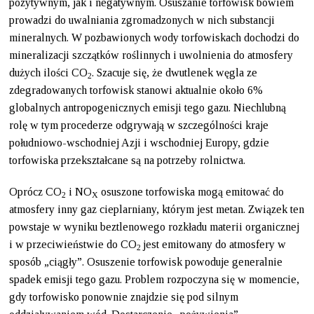
pozytywnym, jak i negatywnym. Osuszanie torfowisk bowiem
prowadzi do uwalniania zgromadzonych w nich substancji
mineralnych. W pozbawionych wody torfowiskach dochodzi do
mineralizacji szczątków roślinnych i uwolnienia do atmosfery
dużych ilości CO
. Szacuje się, że dwutlenek węgla ze
2
zdegradowanych torfowisk stanowi aktualnie około 6%
globalnych antropogenicznych emisji tego gazu. Niechlubną
rolę w tym procederze odgrywają w szczególności kraje
południowo-wschodniej Azji i wschodniej Europy, gdzie
torfowiska przekształcane są na potrzeby rolnictwa.
Oprócz CO
i NO
osuszone torfowiska mogą emitować do
2
X
atmosfery inny gaz cieplarniany, którym jest metan. Związek ten
powstaje w wyniku beztlenowego rozkładu materii organicznej
i w przeciwieństwie do CO
jest emitowany do atmosfery w
2
sposób „ciągły”. Osuszenie torfowisk powoduje generalnie
spadek emisji tego gazu. Problem rozpoczyna się w momencie,
gdy torfowisko ponownie znajdzie się pod silnym