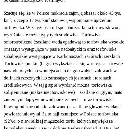
pokładami szczątków roślinnych.
Szacuje się, że w Polsce mokradła zajmują obszar około 43 tys.
2
2
km
, z czego 12 tys. km
stanowią wspomniane uprzednio
torfowiska. W zależności od sposobu zasilania torfowisk wodą
wyróżnia się różne typy tych środowisk. Torfowiska
ombrotroficzne (zasilane wodą opadową) to torfowiska wysokie
(mszary) występujące w pasie nadbałtyckim oraz torfowiska
subalpejskie występujące w Karkonoszach i Górach Izerskich.
Torfowiska niskie (bagna) wykształcają się w miejscach trwale
nawodnionych lub w miejscach o długotrwałych zalewach w
dolinach rzecznych lub zarastających jeziorach i terenach
źródliskowych. W tej grupie wyróżnić można: torfowiska
soligeniczne (niskie mechowiskowe) – zasilane ciągłym, mało
zmiennym dopływem wód podziemnych – oraz torfowiska
fluwiogeniczne (niskie zalewane) – zasilane głównie wodami
powierzchniowymi. Są to najliczniejsze w Polsce torfowiska
(92%), o niewielkiej miąższości torfu, których największe
kompleksy znajdują się w dolinie Biebrzy (ponad 100 tys. ha).