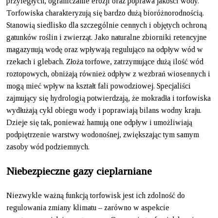
przyległych, ograniczanie erozji oraz poprawa jakości wody.
Torfowiska charakteryzują się bardzo dużą bioróżnorodnością.
Stanowią siedlisko dla szczególnie cennych i objętych ochroną
gatunków roślin i zwierząt. Jako naturalne zbiorniki retencyjne
magazynują wodę oraz wpływają regulująco na odpływ wód w
rzekach i glebach. Złoża torfowe, zatrzymujące dużą ilość wód
roztopowych, obniżają również odpływ z wezbrań wiosennych i
mogą mieć wpływ na kształt fali powodziowej. Specjaliści
zajmujący się hydrologią potwierdzają, że mokradła i torfowiska
wydłużają cykl obiegu wody i poprawiają bilans wodny kraju.
Dzieje się tak, ponieważ hamują one odpływ i umożliwiają
podpiętrzenie warstwy wodonośnej, zwiększając tym samym
zasoby wód podziemnych.
Niebezpieczne gazy cieplarniane
Niezwykle ważną funkcją torfowisk jest ich zdolność do
regulowania zmiany klimatu – zarówno w aspekcie