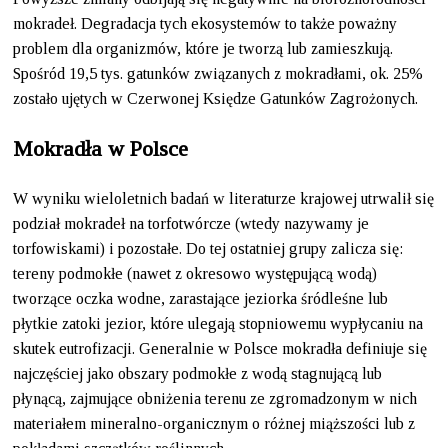
mokradeł. Degradacja tych ekosystemów to także poważny
problem dla organizmów, które je tworzą lub zamieszkują.
Spośród 19,5 tys. gatunków związanych z mokradłami, ok. 25%
zostało ujętych w Czerwonej Księdze Gatunków Zagrożonych.
Mokradła w Polsce
W wyniku wieloletnich badań w literaturze krajowej utrwalił się
podział mokradeł na torfotwórcze (wtedy nazywamy je
torfowiskami) i pozostałe. Do tej ostatniej grupy zalicza się:
tereny podmokłe (nawet z okresowo występującą wodą)
tworzące oczka wodne, zarastające jeziorka śródleśne lub
płytkie zatoki jezior, które ulegają stopniowemu wypłycaniu na
skutek eutrofizacji. Generalnie w Polsce mokradła definiuje się
najczęściej jako obszary podmokłe z wodą stagnującą lub
płynącą, zajmujące obniżenia terenu ze zgromadzonym w nich
materiałem mineralno-organicznym o różnej miąższości lub z