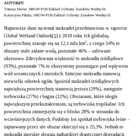
AUTORZY:
Tomasz Heese, IMGW-PIB/Zakład Ochrony Zasobów Wodnych
Katarzyna Pikuła, IMGW-PIB/Zakład Ochrony Zasobów Wodnych
Najnowsze dane na temat mokradeł przedstawiono w raporcie
Global Wetland Outlook
[1]
z 2018 roku. Ich globalną
2
powierzchnię szacuje się na 12,1 mln km
, z czego 54% to
obszary stale zalane wodą, pozostałe 46% – zalewane
okresowo. Zdecydowana większość to mokradła śródlądowe
(93%), pozostałe 7% to ekosystemy pozostające pod wpływem
wód oceanicznych i morskich. Sztuczne mokradła stanowią
niewielki odsetek ogółu. Spośród mokradeł śródlądowych
największą powierzchnię stanowią jeziora (29%), następnie
torfowiska (27%) i bagna (22%). Obszarami, które uległy
największym przekształceniom, są torfowiska tropikalne. Ich
powierzchnia zmniejszyła się o blisko 28% w stosunku do
wcześniejszych danych. Podobny los spotkał torfowiska leśne –
zajmowany przez nie obszar skurczył się o 25,3%. Jednak to
mokradła morskie ulegają najbardziej drastycznej degradacji.