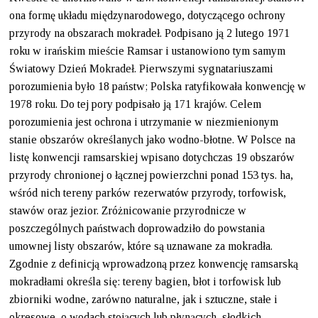
ona formę układu międzynarodowego, dotyczącego ochrony
przyrody na obszarach mokradeł. Podpisano ją 2 lutego 1971
roku w irańskim mieście Ramsar i ustanowiono tym samym
Światowy Dzień Mokradeł. Pierwszymi sygnatariuszami
porozumienia było 18 państw; Polska ratyfikowała konwencję w
1978 roku. Do tej pory podpisało ją 171 krajów. Celem
porozumienia jest ochrona i utrzymanie w niezmienionym
stanie obszarów określanych jako wodno-błotne. W Polsce na
listę konwencji ramsarskiej wpisano dotychczas 19 obszarów
przyrody chronionej o łącznej powierzchni ponad 153 tys. ha,
wśród nich tereny parków rezerwatów przyrody, torfowisk,
stawów oraz jezior. Zróżnicowanie przyrodnicze w
poszczególnych państwach doprowadziło do powstania
umownej listy obszarów, które są uznawane za mokradła.
Zgodnie z definicją wprowadzoną przez konwencję ramsarską
mokradłami określa się: tereny bagien, błot i torfowisk lub
zbiorniki wodne, zarówno naturalne, jak i sztuczne, stałe i
okresowe, o wodach stojących lub płynących, słodkich,