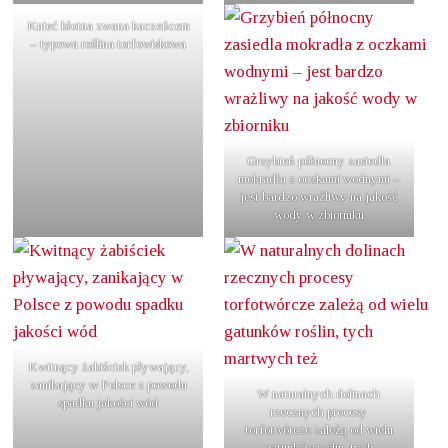
Knieć błotna zwana kaczeńcem
– typowa roślina torfowiskowa
Grzybień północny zasiedla
mokradła z oczkami wodnymi –
jest bardzo wrażliwy na jakość
wody w zbiorniku
Kwitnący żabiściek pływający,
zanikający w Polsce z powodu
W naturalnych dolinach
spadku jakości wód
rzecznych procesy
torfotwórcze zależą od wielu
gatunków roślin, tych