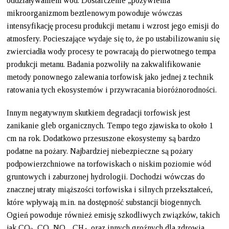
oddziaływaniem wód. Dostarczenie „pożywienia”
mikroorganizmom beztlenowym powoduje wówczas
intensyfikację procesu produkcji metanu i wzrost jego emisji do
atmosfery. Pocieszające wydaje się to, że po ustabilizowaniu się
zwierciadła wody procesy te powracają do pierwotnego tempa
produkcji metanu. Badania pozwoliły na zakwalifikowanie
metody ponownego zalewania torfowisk jako jednej z technik
ratowania tych ekosystemów i przywracania bioróżnorodności.
Innym negatywnym skutkiem degradacji torfowisk jest
zanikanie gleb organicznych. Tempo tego zjawiska to około 1
cm na rok. Dodatkowo przesuszone ekosystemy są bardzo
podatne na pożary. Najbardziej niebezpieczne są pożary
podpowierzchniowe na torfowiskach o niskim poziomie wód
gruntowych i zaburzonej hydrologii. Dochodzi wówczas do
znacznej utraty miąższości torfowiska i silnych przekształceń,
które wpływają m.in. na dostępność substancji biogennych.
Ogień powoduje również emisję szkodliwych związków, takich
jak CO
, CO, NO
, CH
, oraz innych groźnych dla zdrowia