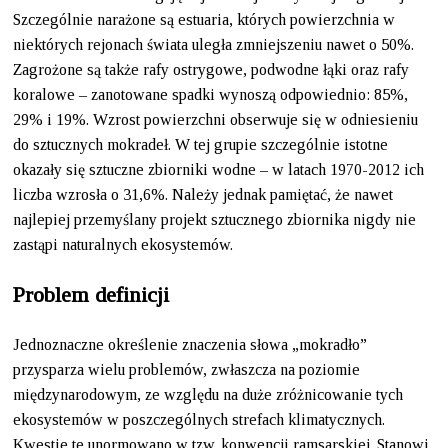
Szczególnie narażone są estuaria, których powierzchnia w
niektórych rejonach świata uległa zmniejszeniu nawet o 50%.
Zagrożone są także rafy ostrygowe, podwodne łąki oraz rafy
koralowe – zanotowane spadki wynoszą odpowiednio: 85%,
29% i 19%. Wzrost powierzchni obserwuje się w odniesieniu
do sztucznych mokradeł. W tej grupie szczególnie istotne
okazały się sztuczne zbiorniki wodne – w latach 1970-2012 ich
liczba wzrosła o 31,6%. Należy jednak pamiętać, że nawet
najlepiej przemyślany projekt sztucznego zbiornika nigdy nie
zastąpi naturalnych ekosystemów.
Problem definicji
Jednoznaczne określenie znaczenia słowa „mokradło”
przysparza wielu problemów, zwłaszcza na poziomie
międzynarodowym, ze względu na duże zróżnicowanie tych
ekosystemów w poszczególnych strefach klimatycznych.
Kwestie te unormowano w tzw. konwencji ramsarskiej. Stanowi