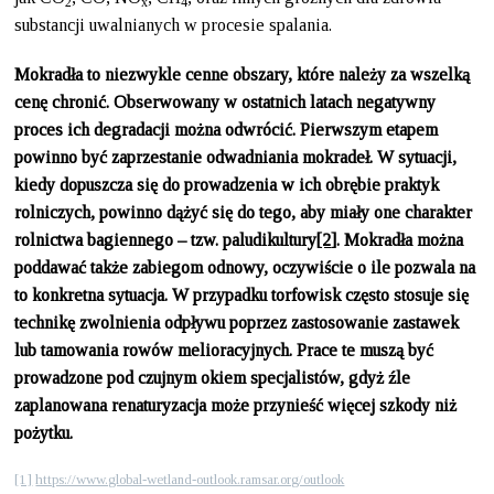
2
x
4
substancji uwalnianych w procesie spalania.
Mokradła to niezwykle cenne obszary, które należy za wszelką
cenę chronić. Obserwowany w ostatnich latach negatywny
proces ich degradacji można odwrócić. Pierwszym etapem
powinno być zaprzestanie odwadniania mokradeł. W sytuacji,
kiedy dopuszcza się do prowadzenia w ich obrębie praktyk
rolniczych, powinno dążyć się do tego, aby miały one charakter
rolnictwa bagiennego – tzw. paludikultury
[2
]
. Mokradła można
poddawać także zabiegom odnowy, oczywiście o ile pozwala na
to konkretna sytuacja. W przypadku torfowisk często stosuje się
technikę zwolnienia odpływu poprzez zastosowanie zastawek
lub tamowania rowów melioracyjnych. Prace te muszą być
prowadzone pod czujnym okiem specjalistów, gdyż źle
zaplanowana renaturyzacja może przynieść więcej szkody niż
pożytku.
[1]
https://www.global-wetland-outlook.ramsar.org/outlook